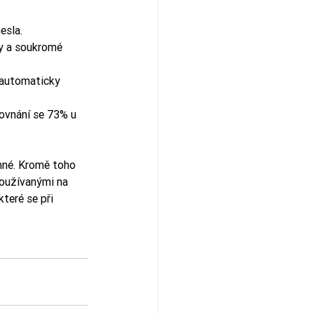
esla.
ty a soukromé 
 automaticky 
rovnání se 73% u 
inné. Kromě toho 
oužívanými na 
teré se při 