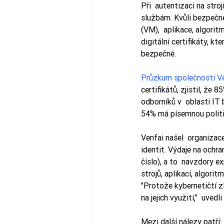
Při  autentizaci na stro
službám. Kvůli bezpečné
(VM),  aplikace, algoritm
digitální certifikáty, kt
bezpečné.
Průzkum společnosti Ve
certifikátů, zjistil, že 
odborníků v  oblasti IT 
54% má písemnou politiku
Venfai našel  organizace
identit. Výdaje na ochra
číslo), a to  navzdory e
strojů, aplikací, algorit
"Protože kybernetičtí zl
na jejich využití,"  uvedl
Mezi další nálezy patří: