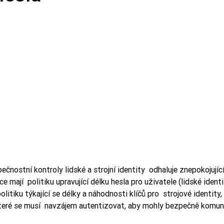
ečnostní kontroly lidské a strojní identity  odhaluje znepokojujíc
 mají  politiku upravující délku hesla pro uživatele (lidské identi
itiku týkající se délky a náhodnosti klíčů pro  strojové identity,
 které se musí  navzájem autentizovat, aby mohly bezpečně komun