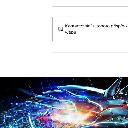
Komentování u tohoto příspěvku 
webu.
Představujeme řešení PHASR
(Proactive Hardening and
Attack Surface Reduction)
pro systémy Linux a macOS