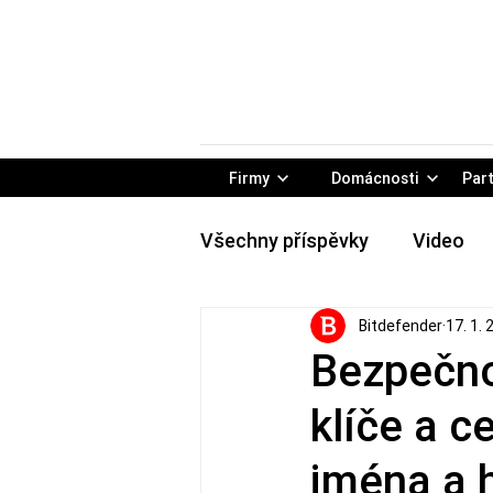
Firmy
Domácnosti
Part
Všechny příspěvky
Video
Bitdefender
17. 1.
Rady & Tipy
Konference
Bezpečno
klíče a c
jména a 