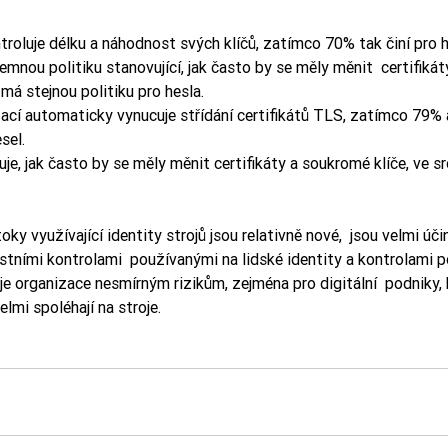
roluje délku a náhodnost svých klíčů, zatímco 70% tak činí pro h
nou politiku stanovující, jak často by se měly měnit  certifiká
má stejnou politiku pro hesla.
cí automaticky vynucuje střídání certifikátů TLS, zatímco 79%
sel.
e, jak často by se měly měnit certifikáty a soukromé klíče, ve s
toky využívající identity strojů jsou relativně nové,  jsou velmi úč
tními kontrolami  používanými na lidské identity a kontrolami p
uje organizace nesmírným rizikům, zejména pro digitální  podniky, k
mi spoléhají na stroje.