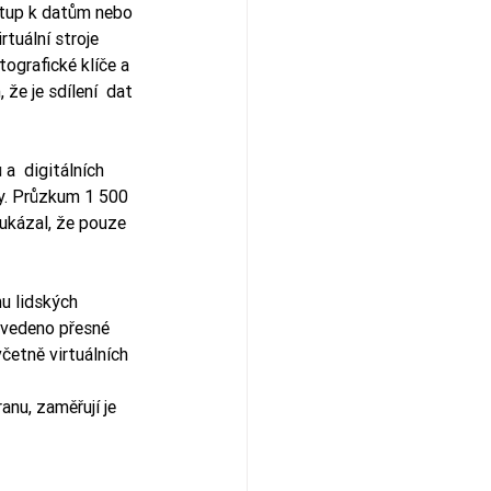
ístup k datům nebo 
tuální stroje 
tografické klíče a 
 že je sdílení  dat 
a  digitálních 
ity. Průzkum 1 500 
 ukázal, že pouze 
nu lidských 
 uvedeno přesné 
četně virtuálních 
anu, zaměřují je 