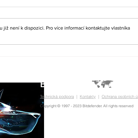
již není k dispozici. Pro více informací kontaktujte vlastníka
Agenda kybernetické
IDC 
odolnosti: Pohled do priorit
nárů
Evropské centrální banky pro
suve
roky 2026–2028
nová
clou
Technická podpora
|
Kontakty
|
Ochrana osobních ú
Copyright © 1997 - 2023 Bitdefender. All rights reserved