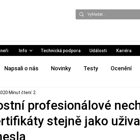
neři
Info
Technická podpora
Události
Kariéra
Napsali o nás
Novinky
Testy
Ocenění
 2020
Minut čtení: 2
 & Eventy
Hrozby
Tiskové zprávy
stní profesionálové nech
ertifikáty stejně jako uživ
hesla