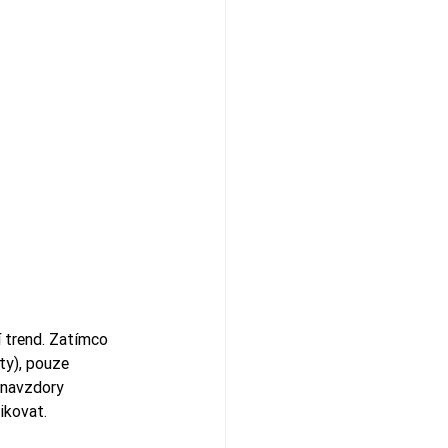
í trend. Zatímco 
ty), pouze  
 navzdory 
ikovat.