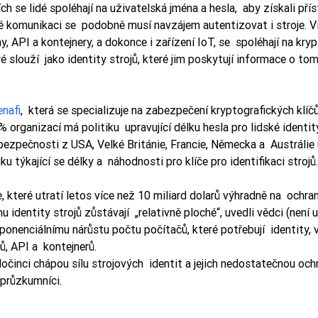
jích se lidé spoléhají na uživatelská jména a hesla,  aby získali př
 komunikaci se  podobně musí navzájem autentizovat i stroje. Vir
y, API a kontejnery, a dokonce i zařízení IoT, se  spoléhají na kryp
eré slouží  jako identity strojů, které jim poskytují informace o tom,
nafi
,  která se specializuje na zabezpečení kryptografických klíčů 
85% organizací má politiku  upravující délku hesla pro lidské ident
bezpečnosti z USA, Velké Británie, Francie, Německa a  Austrálie
 týkající se délky a  náhodnosti pro klíče pro identifikaci strojů.
, které utratí letos více než 10 miliard dolarů výhradně na  ochra
nu identity strojů zůstávají  „relativně ploché“, uvedli vědci (není
xponenciálnímu nárůstu počtu počítačů, které potřebují  identity, v
mů, API a  kontejnerů.
očinci chápou sílu strojových  identit a jejich nedostatečnou ochr
i průzkumníci. 