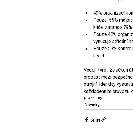
49% organizací kont
Pouze  55% má písem
klíče, zatímco 79% 
Pouze 42% organiza
vynucuje střídání he
Pouze 53% kontroluj
hesel.
Vědci  tvrdí, že ačkoli ú
propast mezi bezpečnos
strojní  identity vystav
každodenním provozu vel
průzkumy
Novinky