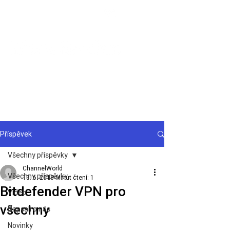
Podpora
Příspěvek
Všechny příspěvky
ChannelWorld
Všechny příspěvky
13. 6. 2018
Minut čtení: 1
Bitdefender VPN pro
Video
všechny
Napsali o nás
Novinky