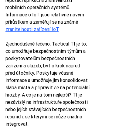
reputaci aplikací a zranitelnosti 
mobilních operačních systémů. 
Informace o IoT jsou relativně novým 
přírůstkem a zaměřují se na známé 
zranitelnosti zařízení IoT
.
Zjednodušeně řečeno, Tactical TI je to, 
co umožňuje bezpečnostním týmům a 
poskytovatelům bezpečnostních 
zařízení a služeb, být o krok napřed 
před útočníky. Poskytuje včasné 
informace a umožňuje jim konsolidovat 
slabá místa a připravit se na potenciální 
hrozby. A co je na tom nejlepší? TI je 
nezávislý na infrastruktuře společnosti 
nebo jejích stávajících bezpečnostních 
řešeních, se kterými se může snadno 
integrovat.