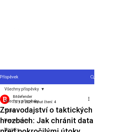
Podpora
Příspěvek
Všechny příspěvky
Bitdefender
Všechny příspěvky
15. 12. 2021
Minut čtení: 4
Zpravodajství o taktických
Video
hrozbách: Jak chránit data
Napsali o nás
před pokročilými útoky
Novinky