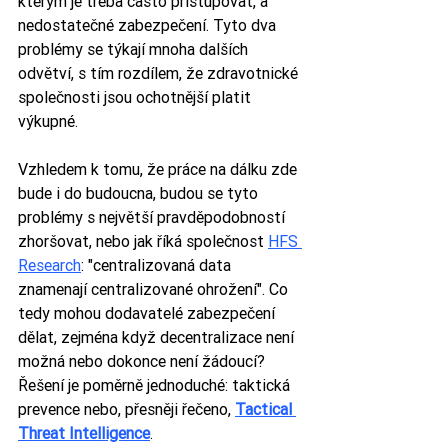
kterým je třeba často přistupovat, a 
nedostatečné zabezpečení. Tyto dva 
problémy se týkají mnoha dalších 
odvětví, s tím rozdílem, že zdravotnické 
společnosti jsou ochotnější platit 
výkupné.
Vzhledem k tomu, že práce na dálku zde 
bude i do budoucna, budou se tyto 
problémy s největší pravděpodobností 
zhoršovat, nebo jak říká společnost 
HFS 
Research
: "centralizovaná data 
znamenají centralizované ohrožení". Co 
tedy mohou dodavatelé zabezpečení 
dělat, zejména když decentralizace není 
možná nebo dokonce není žádoucí? 
Řešení je poměrně jednoduché: taktická 
prevence nebo, přesněji řečeno, 
Tactical 
Threat Intelligence
.