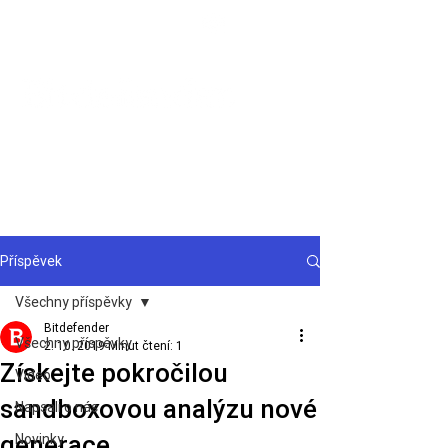
Podpora
Příspěvek
Všechny příspěvky
Bitdefender
Všechny příspěvky
2. 10. 2019
Minut čtení: 1
Získejte pokročilou
Video
sandboxovou analýzu nové
Napsali o nás
generace
Novinky