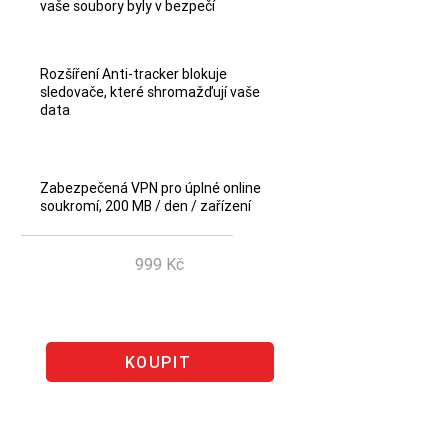
vaše soubory byly v bezpečí
Rozšíření Anti-tracker blokuje
sledovače, které shromažďují vaše
data
Zabezpečená VPN pro úplné online
soukromí, 200 MB / den / zařízení
999 Kč
Ušetřete 350 Kč
KOUPIT