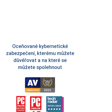
Je to jednoduché, stačí jen přejít
do Vašeho
Bitdefender Central
účtu a zadat aktivační kód, který
obdržíte po nákupu.
Oceňované kybernetické
zabezpečení, kterému můžete
důvěřovat a na které se
můžete spolehnout