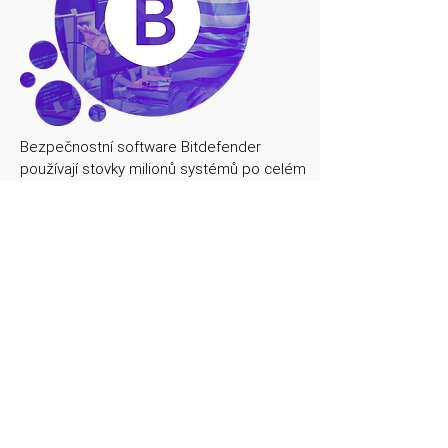
Bezpečnostní software Bitdefender
používají stovky milionů systémů po celém
světě. Bitdefender využívá pokročilou
umělou inteligenci a další revoluční
technologie k předvídání, detekci a
okamžitému blokování i těch nejnovějších
hrozeb dříve, než vám mohou způsobit
potíže.
Vícevrstvá ochrana proti