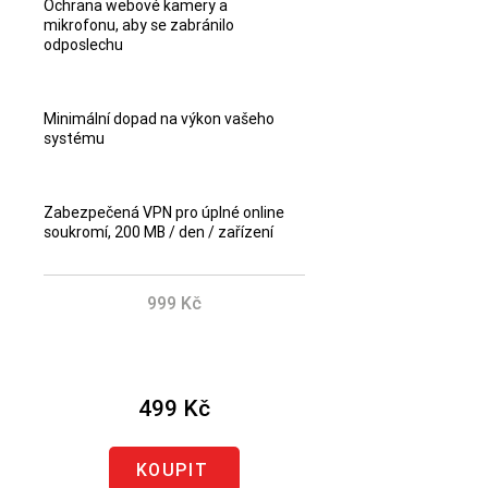
Ochrana webové kamery a
mikrofonu, aby se zabránilo
odposlechu
Minimální dopad na výkon vašeho
systému
Zabezpečená VPN pro úplné online
soukromí, 200 MB / den / zařízení
999 Kč
Ušetřete 500 Kč
499 Kč
KOUPIT