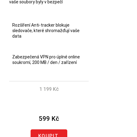
vaše soubory byly v bezpečí
Rozšíření Anti-tracker blokuje
sledovače, které shromažďují vaše
data
Zabezpečená VPN pro úplné online
soukromí, 200 MB / den / zařízení
1 199 Kč
Ušetřete 600 Kč
599 Kč
KOUPIT