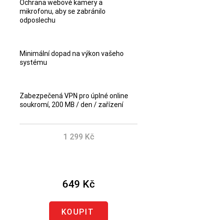
Ochrana webové kamery a
mikrofonu, aby se zabránilo
odposlechu
Minimální dopad na výkon vašeho
systému
Zabezpečená VPN pro úplné online
soukromí, 200 MB / den / zařízení
1 299 Kč
Ušetřete 650 Kč
649 Kč
KOUPIT