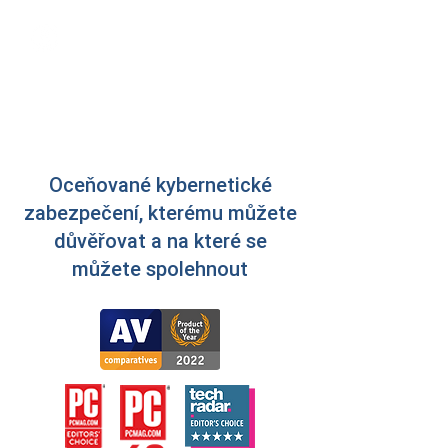
Je to jednoduché, stačí jen přejít
do Vašeho
Bitdefender Central
účtu a zadat aktivační kód, který
obdržíte po nákupu.
Oceňované kybernetické
zabezpečení, kterému můžete
důvěřovat a na které se
můžete spolehnout