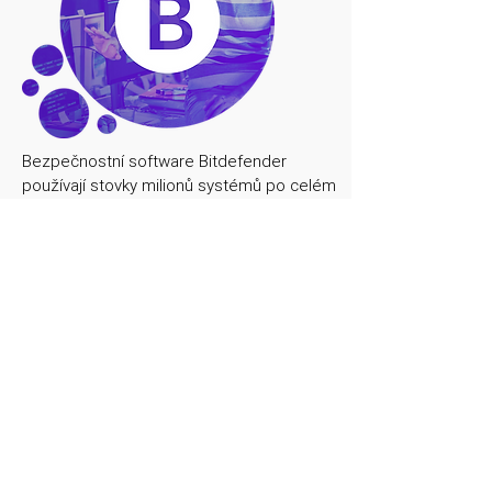
Bezpečnostní software Bitdefender
používají stovky milionů systémů po celém
světě. Bitdefender využívá pokročilou
umělou inteligenci a další revoluční
technologie k předvídání, detekci a
okamžitému blokování i těch nejnovějších
hrozeb dříve, než vám mohou způsobit
potíže.
Vícevrstvá ochrana proti