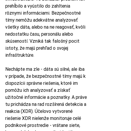
prehĺbilo a vyústilo do zahltenia 
rôznymi informáciami. Bezpečnostné 
tímy nemôžu adekvátne analyzovať 
všetky dáta, alebo na ne reagovať, kvôli 
nedostatku času, personálu alebo 
skúseností. Vzniká tak falošný pocit 
istoty, že majú prehľad o svojej 
infraštruktúre. 
Nechápte ma zle - dáta sú silné, ale iba 
v prípade, že bezpečnostné tímy majú k 
dispozícii správne riešenia, ktoré im 
pomôžu ich analyzovať a získať 
užitočné informácie a poznatky. A práve 
tu prichádza na rad rozšírená detekcia a 
reakcia (XDR). Účelovo vytvorené 
riešenie XDR nielenže monitoruje celé 
podnikové prostredie - vrátane siete, 