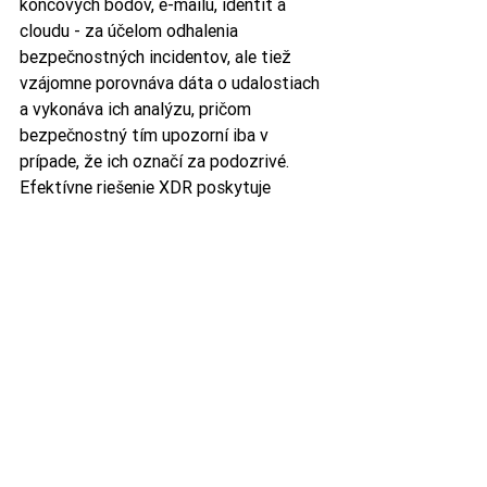
koncových bodov, e-mailu, identít a 
cloudu - za účelom odhalenia 
bezpečnostných incidentov, ale tiež 
vzájomne porovnáva dáta o udalostiach 
a vykonáva ich analýzu, pričom 
bezpečnostný tím upozorní iba v 
prípade, že ich označí za podozrivé. 
Efektívne riešenie XDR poskytuje 
zmysluplný kontext, takže 
bezpečnostní analytici môžu rýchlo 
pochopiť, čo sa deje, a použiť riadený 
alebo automatizovaný rámec reakcie na 
okamžité zastavenie hrozby a skrátenie 
doby pobytu útočníka. 
Bitdefender GravityZone XDR je 
vytvorený za účelom poskytovania 
nielen vysoko presných detekcií, bez 
ohľadu na to, kde sú dáta generované 