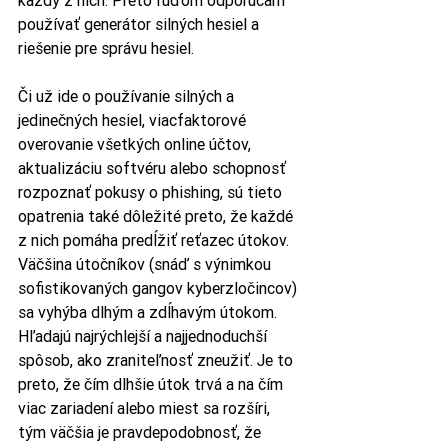
každý z nich. Preto ľuďom odporúčam 
používať generátor silných hesiel a 
riešenie pre správu hesiel. 
Či už ide o používanie silných a 
jedinečných hesiel, viacfaktorové 
overovanie všetkých online účtov, 
aktualizáciu softvéru alebo schopnosť 
rozpoznať pokusy o phishing, sú tieto 
opatrenia také dôležité preto, že každé 
z nich pomáha predĺžiť reťazec útokov. 
Väčšina útočníkov (snáď s výnimkou 
sofistikovaných gangov kyberzločincov) 
sa vyhýba dlhým a zdĺhavým útokom. 
Hľadajú najrýchlejší a najjednoduchší 
spôsob, ako zraniteľnosť zneužiť. Je to 
preto, že čím dlhšie útok trvá a na čím 
viac zariadení alebo miest sa rozšíri, 
tým väčšia je pravdepodobnosť, že 