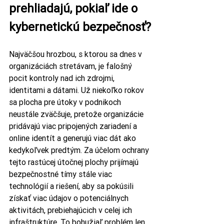
prehliadajú, pokiaľ ide o 
kybernetickú bezpečnosť?
Najväčšou hrozbou, s ktorou sa dnes v 
organizáciách stretávam, je falošný 
pocit kontroly nad ich zdrojmi, 
identitami a dátami. Už niekoľko rokov 
sa plocha pre útoky v podnikoch 
neustále zväčšuje, pretože organizácie 
pridávajú viac pripojených zariadení a 
online identít a generujú viac dát ako 
kedykoľvek predtým. Za účelom ochrany 
tejto rastúcej útočnej plochy prijímajú 
bezpečnostné tímy stále viac 
technológií a riešení, aby sa pokúsili 
získať viac údajov o potenciálnych 
aktivitách, prebiehajúcich v celej ich 
infraštruktúre. To bohužiaľ problém len 