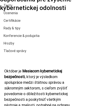
Testy
kybernetickej odolnosti
Ocenenia
Certifikácie
Rady & tipy
Konferencie & podujatia
Hrozby
Tlačové správy
Október je 
Mesiacom kybernetickej 
bezpečnosti
, ktorý je výsledkom 
spolupráce medzi štátnou správou a 
súkromným sektorom, s cieľom zvýšiť 
povedomie o dôležitosti kybernetickej 
bezpečnosti a poskytnúť všetkým 
nástroje a znalosti, potrebné na ochranu 