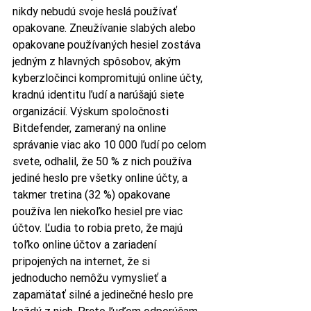
nikdy nebudú svoje heslá používať 
opakovane. Zneužívanie slabých alebo 
opakovane používaných hesiel zostáva 
jedným z hlavných spôsobov, akým 
kyberzločinci kompromitujú online účty, 
kradnú identitu ľudí a narúšajú siete 
organizácií. Výskum spoločnosti 
Bitdefender, zameraný na online 
správanie viac ako 10 000 ľudí po celom 
svete, odhalil, že 50 % z nich používa 
jediné heslo pre všetky online účty, a 
takmer tretina (32 %) opakovane 
používa len niekoľko hesiel pre viac 
účtov. Ľudia to robia preto, že majú 
toľko online účtov a zariadení 
pripojených na internet, že si 
jednoducho nemôžu vymyslieť a 
zapamätať silné a jedinečné heslo pre 