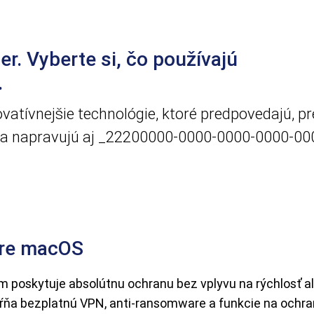
er. Vyberte si, čo používajú
.
ovatívnejšie technológie, ktoré predpovedajú, p
 a napravujú aj ​_22200000-0000-0000-0000-0
pre macOS
m poskytuje absolútnu ochranu bez vplyvu na rýchlosť a
hŕňa bezplatnú VPN, anti-ransomware a funkcie na ochr