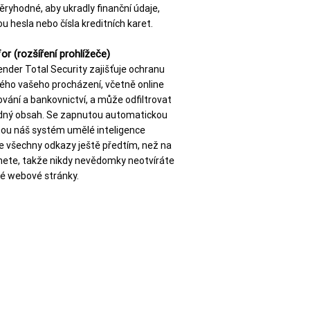
ěryhodné, aby ukradly finanční údaje,
ou hesla nebo čísla kreditních karet.
r (rozšíření prohlížeče)
ender Total Security zajišťuje ochranu
ého vašeho procházení, včetně online
vání a bankovnictví, a může odfiltrovat
ný obsah. Se zapnutou automatickou
ou náš systém umělé inteligence
e všechny odkazy ještě předtím, než na
knete, takže nikdy nevědomky neotvíráte
vé webové stránky.