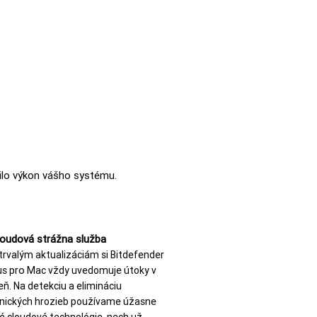
zilo výkon vášho systému.
loudová strážna služba
trvalým aktualizáciám si Bitdefender
o
us pr
Mac vždy uvedomuje útoky v
eň. Na detekciu a elimináciu
onických hrozieb používame úžasne