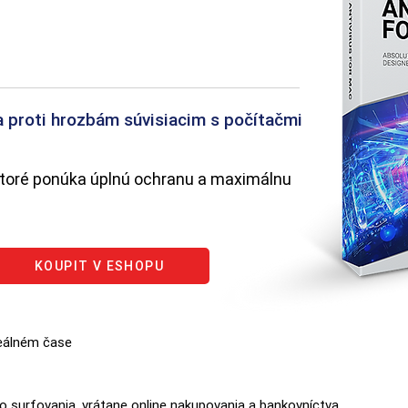
a proti hrozbám súvisiacim s počítačmi
, ktoré ponúka úplnú ochranu a maximálnu
KOUPIT V ESHOPU
reálném čase
 surfovania, vrátane online nakupovania a bankovníctva