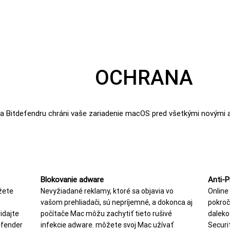
OCHRANA
 Bitdefendru chráni vaše zariadenie macOS pred všetkými novými aj
Blokovanie adware
Anti-P
žete
Nevyžiadané reklamy, ktoré sa objavia vo
Online
vašom prehliadači, sú nepríjemné, a dokonca aj
pokroč
idajte
počítače Mac môžu zachytiť tieto rušivé
daleko
efender
infekcie adware. môžete svoj Mac užívať
Securi