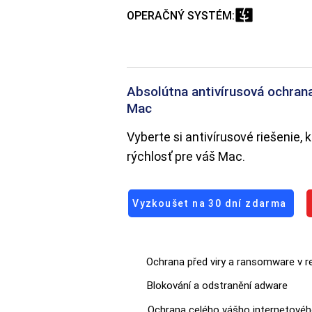
OPERAČNÝ SYSTÉM:
Absolútna antivírusová ochran
Mac
Vyberte si antivírusové riešenie
rýchlosť pre váš Mac.
Vyzkoušet na 30 dní zdarma
Ochrana před viry a ransomware v 
Blokování a odstranění adware
Ochrana celého vášho internetového