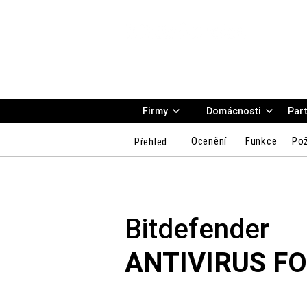
Firmy
Domácnosti
Part
Ocenění
Funkce
Po
Přehled
Bitdefender
ANTIVIRUS F