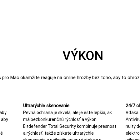
VÝKON
s pro Mac okamžite reaguje na online hrozby bez toho, aby to ohro
Ultrarýchle skenovanie
24/7 c
 aby
Pevná ochrana je skvelá, ale je ešte lepšia, ak
Vďaka 
 aby
má bezkonkurenčnú rýchlosť a výkon.
Antivir
Bitdefender Total Security kombinuje presnosť
nultý d
né
a rýchlosť, takže získate ultrarýchle
elektr