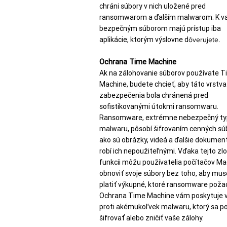
chráni súbory v nich uložené pred
ransomwarom a ďalším malwarom. K v
bezpečným súborom majú prístup iba
aplikácie, ktorým výslovne d
ôverujete.
Ochrana Time Machine
Ak na zálohovanie súborov používate 
Machine, budete chcieť, aby táto vrstva
zabezpečenia bola chránená pred
sofistikovanými útokmi ransomwaru.
Ransomware, extrémne nebezpečný ty
malwaru, pôsobí šifrovaním cenných sú
ako sú obrázky, videá a ďalšie dokument
robí ich nepoužiteľnými. Vďaka tejto zlo
funkcii môžu používatelia počítačov Ma
obnoviť svoje súbory bez toho, aby muse
platiť výkupné, ktoré ransomware poža
Ochrana Time Machine vám poskytuje 
proti akémukoľvek malwaru, ktorý sa p
šifrovať alebo zničiť vaše zálohy.