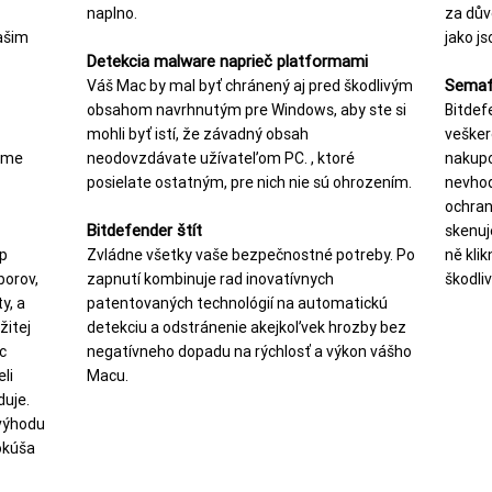
naplno.
za dův
ašim
jako js
Detekcia malware naprieč platformami
Semafo
Váš Mac by mal byť chránený aj pred škodlivým
obsahom navrhnutým pre Windows, aby ste si
Bitdef
mohli byť istí, že závadný obsah
vešker
Time
neodovzdávate užívateľom PC. , ktoré
nakupo
posielate ostatným, pre nich nie sú ohrozením.
nevhod
ochran
Bitdefender štít
skenuj
p
Zvládne všetky vaše bezpečnostné potreby. Po
ně kli
borov,
zapnutí kombinuje rad inovatívnych
škodli
y, a
patentovaných technológií na automatickú
žitej
detekciu a odstránenie akejkoľvek hrozby bez
c
negatívneho dopadu na rýchlosť a výkon vášho
li
Macu.
duje.
výhodu
okúša