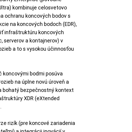
ltra) kombinuje celosvetovo
 na ochranu koncových bodov s
akcie na koncových bodoch (EDR),
ť infraštruktúru koncových
, serverov a kontajnerov) v
zieb a to s vysokou účinnosťou
ieč koncovými bodmi posúva
hrozieb na úplne novú úroveň a
a bohatý bezpečnostný kontext
raštruktúry XDR (eXtended
.
ze rizík (pre koncové zariadenia
eľmi) a integrácii inovácií v