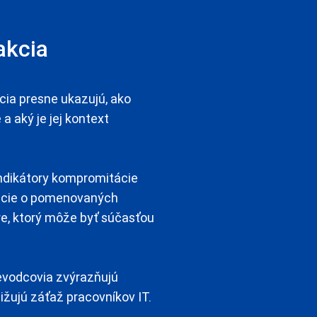
akcia
cia presne ukazujú, ako
a aký je jej kontext
indikátory kompromitácie
mácie o pomenovaných
, ktorý môže byť súčasťou
ievodcovia zvýrazňujú
nižujú záťaž pracovníkov IT.