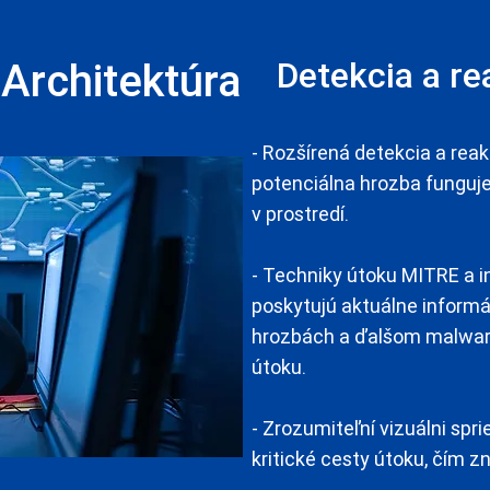
Architektúra
Detekcia a re
- Rozšírená detekcia a reak
potenciálna hrozba funguje 
v prostredí.
- Techniky útoku MITRE a 
poskytujú aktuálne infor
hrozbách a ďalšom malware
útoku.
- Zrozumiteľní vizuálni spr
kritické cesty útoku, čím z