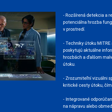
- Rozšírená detekcia a r
potenciálna hrozba fungu
v prostredí.
- Techniky útoku MITRE 
poskytujú aktuálne inf
hrozbách a ďalšom malw
útoku.
- Zrozumiteľní vizuálni 
kritické cesty útoku, čí
- Integrované odporúčan
na nápravu alebo obmed