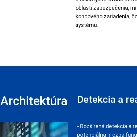
oblasti zabezpečenia, m
koncového zariadenia, čo
systému.
Architektúra
Detekcia a re
- Rozšírená detekcia a r
potenciálna hrozba fungu