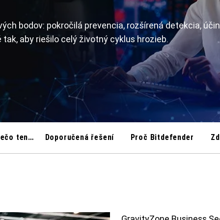
ých bodov: pokročilá prevencia, rozšírená detekcia, úči
tak, aby riešilo celý životný cyklus hrozieb.
Prečo tento produkt?
Doporučená řešení
Proč Bitdefender
Zd
GravityZone Business Sec