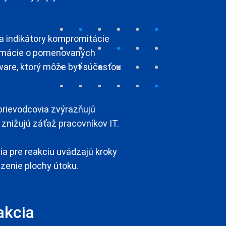
a indikátory kompromitácie
ormácie o pomenovaných
are, ktorý môže byť súčasťou
sprievodcovia zvýrazňujú
m znižujú záťaž pracovníkov IT.
ia pre reakciu uvádzajú kroky
zenie plochy útoku.
akcia