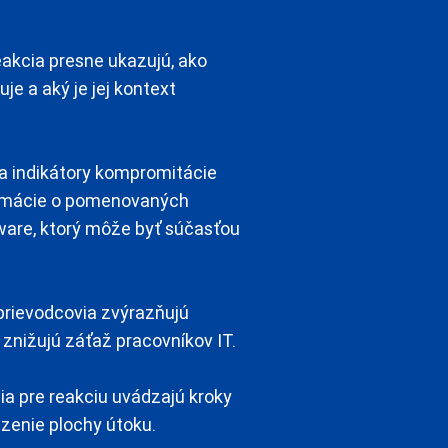
eakcia presne ukazujú, ako
je a aký je jej kontext
a indikátory kompromitácie
ormácie o pomenovaných
are, ktorý môže byť súčasťou
sprievodcovia zvýrazňujú
m znižujú záťaž pracovníkov IT.
ia pre reakciu uvádzajú kroky
zenie plochy útoku.