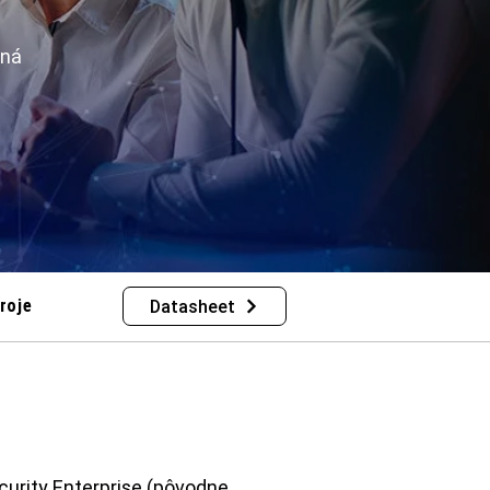
nná
roje
Datasheet
urity Enterprise (pôvodne