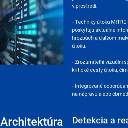
v prostredí.
- Techniky útoku MITRE 
poskytujú aktuálne inf
hrozbách a ďalšom malw
útoku.
- Zrozumiteľní vizuálni 
kritické cesty útoku, čí
- Integrované odporúčan
na nápravu alebo obmed
Architektúra
Detekcia a re