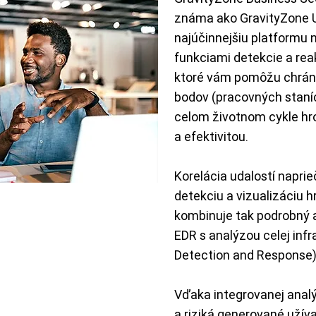
známa ako GravityZone U
najúčinnejšiu platformu
funkciami detekcie a re
ktoré vám pomôžu chráni
bodov (pracovných staníc
celom životnom cykle hro
a efektivitou.
Korelácia udalostí napr
detekciu a vizualizáciu 
kombinuje tak podrobný 
EDR s analýzou celej inf
Detection and Response)
Vďaka integrovanej analý
a riziká generované užívat