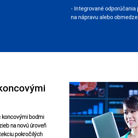
- Integrované odporúčania 
na nápravu alebo obmedzen
 koncovými
eč koncovými bodmi
ozieb na novú úroveň
tekciu pokročilých