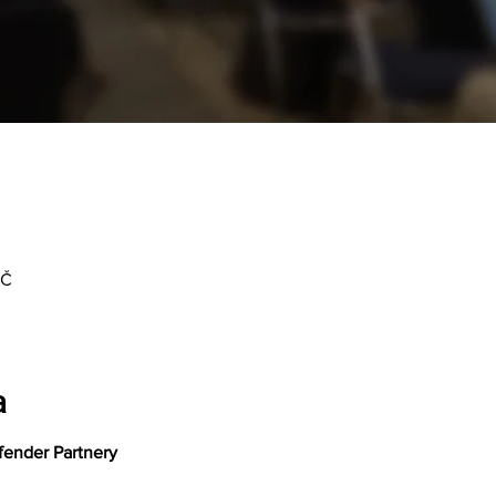
EČ
a
fender Partnery