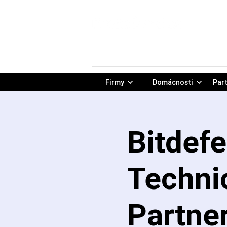
Firmy
Domácnosti
Part
Bitdef
Technic
Partner