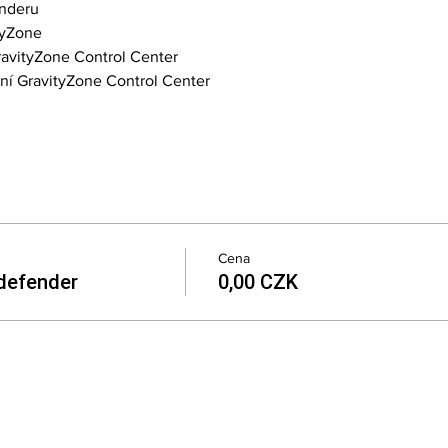
enderu
tyZone 
avityZone Control Center 
ní GravityZone Control Center 
Cena
tdefender
0,00 CZK