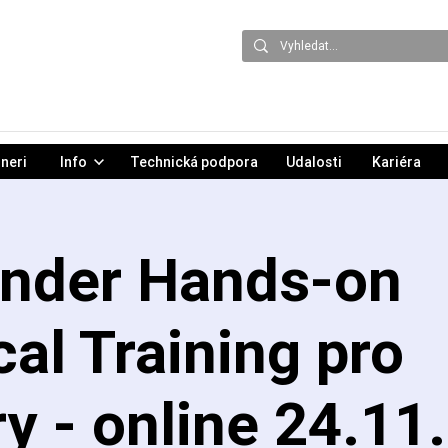
neri
Info
Technická podpora
Udalosti
Kariéra
ender Hands-on
al Training pro
y - online 24.11