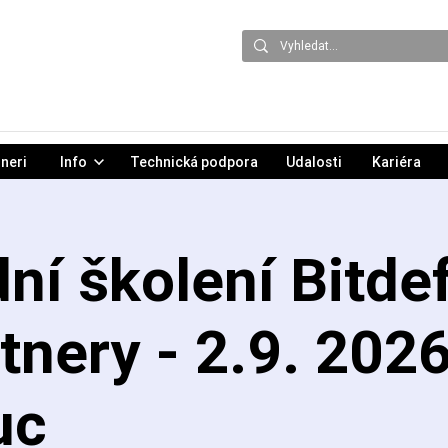
neri
Info
Technická podpora
Udalosti
Kariéra
ní školení Bitde
tnery - 2.9. 2026
uc