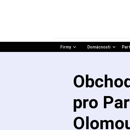
Firmy
Domácnosti
Part
Obchod
pro Par
Olomo