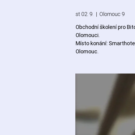
st 02. 9.
  |  
Olomouc 9
Obchodní školení pro Bit
Olomouci.
Místo konání: Smarthote
Olomouc.