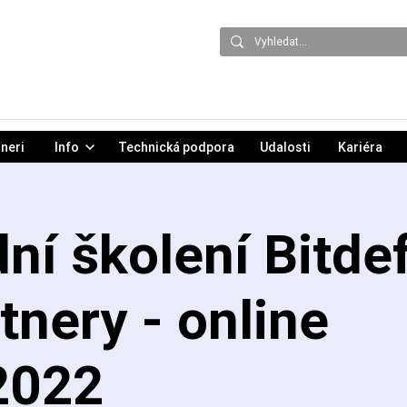
neri
Info
Technická podpora
Udalosti
Kariéra
ní školení Bitde
tnery - online
2022