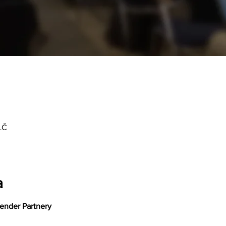
LČ
a
ender Partnery