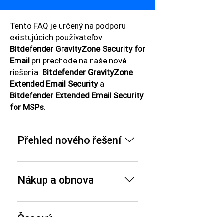
Tento FAQ je určený na podporu
existujúcich používateľov
Bitdefender GravityZone Security for
Email
pri prechode na naše nové
riešenia:
Bitdefender GravityZone
Extended Email Security
a
Bitdefender Extended Email Security
for MSPs
.
Přehled nového řešení
Proč společnost Bitdefender
koupila Mesh Security? Akvizice
Nákup a obnova
společnosti Mesh Security
umožňuje Bitdefenderu výrazně
Kdy bude nové řešení k
rozšířit své možnosti v oblasti
dispozici k zakoupení? Nové