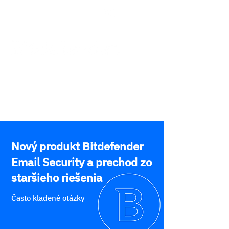
Podpora
Nový produkt Bitdefender
Email Security a prechod zo
staršieho riešenia
Často kladené otázky