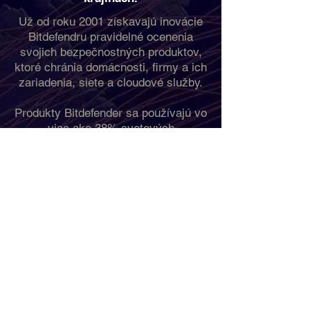
Už od roku 2001 získavajú inovácie
Bitdefendru pravidelné ocenenia
svojich bezpečnostných produktov,
ktoré chránia domácnosti, firmy a ich
zariadenia, siete a cloudové služby.
Produkty Bitdefender sa používajú vo
viac ako 38% svetových
bezpečnostných riešeniach.
Kvalitu bezpečnostného riešenia
Bitdefender uznávajú predajcovia,
firmy aj koncoví zákazníci a aj preto
je Bitdefender spoločnosťou, ktorej
môžete veriť a na ktorú sa môžete
spoľahnúť.
Chcete chrániť rodinu a priateľov?