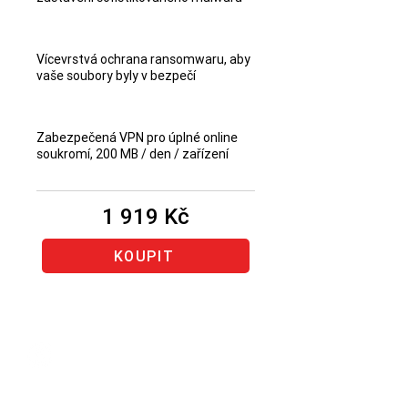
Vícevrstvá ochrana ransomwaru, aby
vaše soubory byly v bezpečí
Zabezpečená VPN pro úplné online
soukromí, 200 MB / den / zařízení
1 919 Kč
KOUPIT
Obnovenie rovnakého
produktu Bitdefender
(produkt,
u ktorého vám končí predplatné)