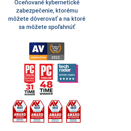
Oceňované kybernetické
zabezpečenie, ktorému
môžete dôverovať a na ktoré
sa môžete spoľahnúť