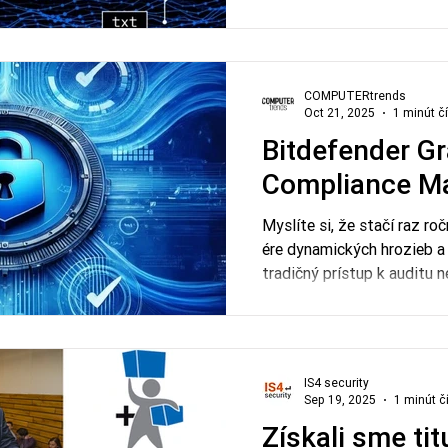
Prečítajte si, ako efektívn
rozhodovanie a zvýšiť úrov
infraštruktúry.
COMPUTERtrends
Oct 21, 2025
1 minút č
Bitdefender G
Compliance M
Myslíte si, že stačí raz ro
ére dynamických hrozieb a
tradičný prístup k auditu n
byť skutočne bezpečné a 
posunúť dodržiavanie pred
monitorovanie a riadenie v reálnom č
„nevyhnutné zlo“ môže sta
IS4 security
posilní vašu reputáciu a k
Sep 19, 2025
1 minút č
Prečítajte si celý článok n
Získali sme tit