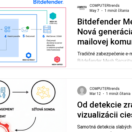
cie & podujatia
Hrozby
Tlačové správy
COMPUTERtrends
May 7
1 minút čítania
Bitdefender Me
Nová generáci
mailovej komu
Tradičné zabezpečenie e-m
Bitdefender Mesh Security
umelou inteligenciou, ktorá
COMPUTERtrends
Mar 12
1 minút čítania
Od detekcie zr
vizualizácii ci
Samotná detekcia slabých 