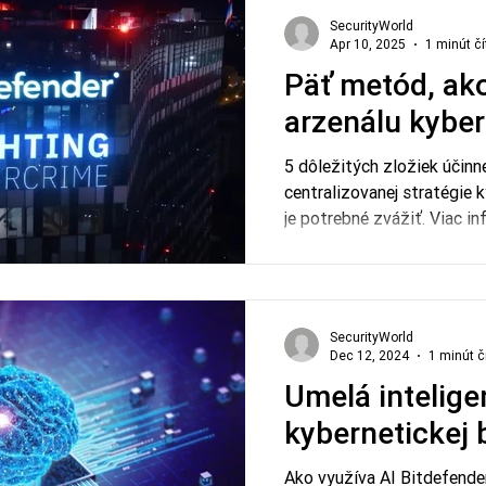
GravityZone Proactive Har
SecurityWorld
Apr 10, 2025
1 minút čí
Reduction (PHASR), ktorá 
prevencii útokov.
Päť metód, ako
arzenálu kyber
5 dôležitých zložiek účinne
centralizovanej stratégie 
je potrebné zvážiť. Viac i
v Security Trends, 01/202
SecurityWorld
Dec 12, 2024
1 minút č
Umelá intelige
kybernetickej 
Ako využíva AI Bitdefender