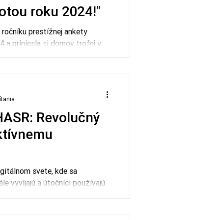
otou roku 2024!"
. ročníku prestížnej ankety
a priniesla si domov trofej v
řidanou hodnotou roku 2024“!
ítania
HASR: Revolučný
aktívnemu
itálnom svete, kde sa
le vyvíjajú a útočníci používajú
tódy, je kľúčovou stratégiou
 zmenšenie plochy útoku.
evolučnou technológiou