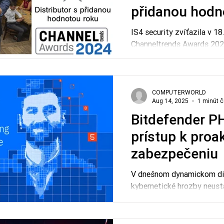
přidanou hodn
IS4 security zvíťazila v 18
Channeltrends Awards 2024 
kategórii „Distributor s p
COMPUTERWORLD
Aug 14, 2025
1 minút č
Bitdefender P
prístup k pro
zabezpečeniu
V dnešnom dynamickom dig
kybernetické hrozby neustá
čoraz sofistikovanejšie me
ochrany podnikových sietí
Bitdefender prichádza s r