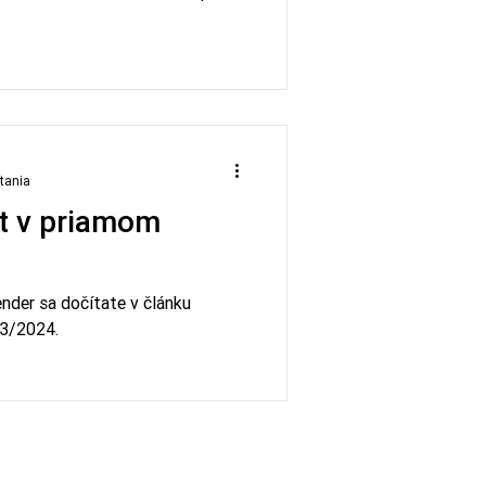
ítania
ít v priamom
ender sa dočítate v článku
03/2024.