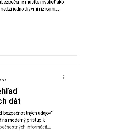
zabezpečenie musíte myslieť ako
 medzi jednotlivými rizikami.
rozoberá evolúciu
tických zoznamov chýb až po
 prieniku. Zistite, ako
atrenia tam, kde na tom skutočne
tania
ehľad
h dát
ad bezpečnostných údajov“
d na moderný prístup k
zpečnostných informácií.