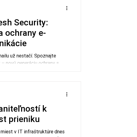
sh Security:
a ochrany e-
nikácie
ailu už nestačí. Spoznajte
 – novú generáciu ochrany s
 prepojí e-mail, XDR a identitu.
aniteľností k
est prieniku
miest v IT infraštruktúre dnes