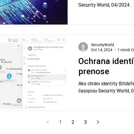
Security World, 04/2024 .
SecurityWorld
Oct 14, 2024
1 minút č
Ochrana ident
prenose
Ako chráni identity Bitdef
časopisu Security World, 
1
2
3