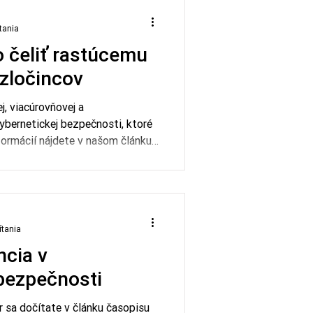
dening and Attack Surface
tania
predstavuje zásadný prelom v
 čeliť rastúcemu
zločincov
j, viacúrovňovej a
kybernetickej bezpečnosti, ktoré
nformácií nájdete v našom článku
5
ítania
ncia v
bezpečnosti
 sa dočítate v článku časopisu