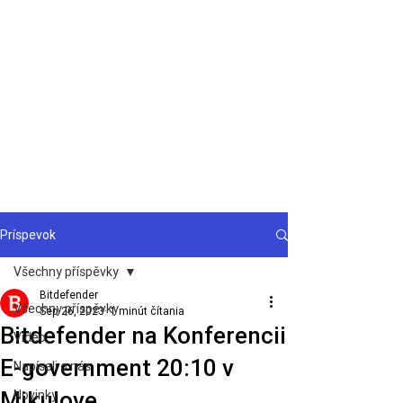
Podpora
Príspevok
Všechny příspěvky
Bitdefender
Všechny příspěvky
Sep 26, 2023
1 minút čítania
Bitdefender na Konferencii
Video
E-government 20:10 v
Napísali o nás
Mikulove
Novinky