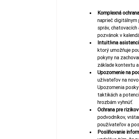
Komplexná ochran
naprieč digitálnym 
správ, chatovacích 
pozvánok v kalendá
Intuitívna asistenc
ktorý umožňuje pou
pokyny na zachovan
základe kontextu a
Upozornenie na po
užívateľov na novo
Upozornenia poskyt
taktikách a potenci
hrozbám vyhnúť.
Ochrana pre riziko
podvodníkov, vrátan
používateľov a posk
Posilňovanie info