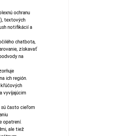
plexnú ochranu 
), textových 
h notifikácií a 
očilého chatbota, 
rovanie, získavať 
podvody na 
orňuje 
a ich región. 
 kľúčových 
a vyvíjajúcim 
é sú často cieľom 
aniu 
e opatrení.
mi, ale tiež 