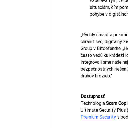
vzdeláva tým, že p
situáciám, čím pom
pohybe v digitálno
„Rýchly nárast a prepra
chrániť svoj digitálny ž
Group v Bitdefendre. „H
často vedú ku krádeži i
integrovali sme naše na
bezpečnostných riešení,
druhov hrozieb.“
Dostupnosť
Technológia 
Scam Copi
Ultimate Security Plus 
Premium Security
 s po