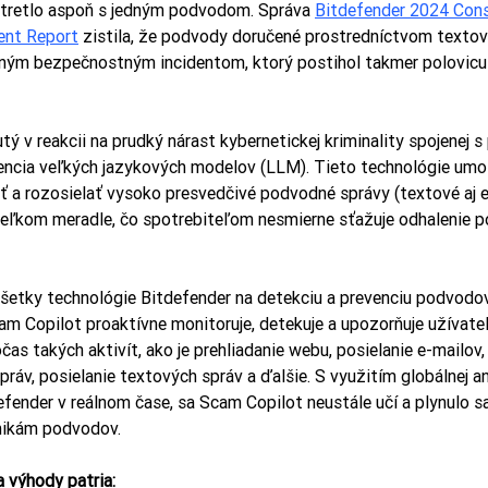
tretlo aspoň s jedným podvodom. Správa 
Bitdefender 2024 Con
ent Report
 zistila, že podvody doručené prostredníctvom textov
ným bezpečnostným incidentom, ktorý postihol takmer polovicu 
ý v reakcii na prudký nárast kybernetickej kriminality spojenej s
gencia veľkých jazykových modelov (LLM). Tieto technológie umo
 a rozosielať vysoko presvedčivé podvodné správy (textové aj e
eľkom meradle, čo spotrebiteľom nesmierne sťažuje odhalenie 
všetky technológie Bitdefender na detekciu a prevenciu podvodo
am Copilot proaktívne monitoruje, detekuje a upozorňuje užívate
as takých aktivít, ako je prehliadanie webu, posielanie e-mailov,
správ, posielanie textových správ a ďalšie. S využitím globálnej a
defender v reálnom čase, sa Scam Copilot neustále učí a plynulo s
nikám podvodov.
 výhody patria: