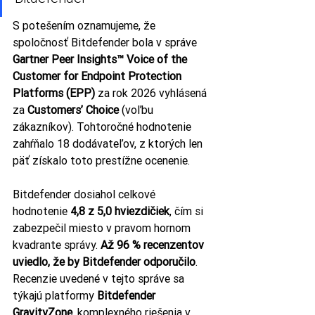
S potešením oznamujeme, že 
spoločnosť Bitdefender bola v správe 
Gartner Peer Insights™ Voice of the 
Customer for Endpoint Protection 
Platforms (EPP)
 za rok 2026 vyhlásená 
za 
Customers’ Choice 
(voľbu 
zákazníkov). Tohtoročné hodnotenie 
zahŕňalo 18 dodávateľov, z ktorých len 
päť získalo toto prestížne ocenenie.
Bitdefender dosiahol celkové 
hodnotenie 
4,8 z 5,0 hviezdičiek
, čím si 
zabezpečil miesto v pravom hornom 
kvadrante správy. 
Až 96 % recenzentov 
uviedlo, že by Bitdefender odporučilo
. 
Recenzie uvedené v tejto správe sa 
týkajú platformy 
Bitdefender 
GravityZone
, komplexného riešenia v 