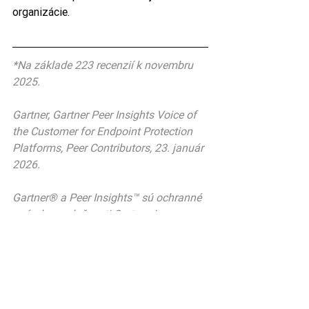
organizácie.
*Na základe 223 recenzií k novembru 
2025.
Gartner, Gartner Peer Insights Voice of 
the Customer for Endpoint Protection 
Platforms, Peer Contributors, 23. január 
2026.
Gartner® a Peer Insights™ sú ochranné 
známky spoločnosti Gartner, Inc. 
a/alebo jej pridružených spoločností. 
Všetky práva vyhradené. Obsah Gartner 
Peer Insights pozostáva z názorov 
jednotlivých koncových používateľov 
na základe ich vlastných skúseností a 