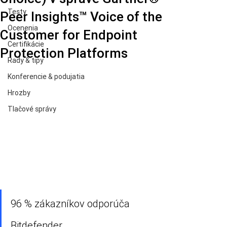
Testy
Peer Insights™ Voice of the
Ocenenia
Customer for Endpoint
Certifikácie
Protection Platforms
Rady & tipy
Konferencie & podujatia
Hrozby
Tlačové správy
96 % zákazníkov odporúča 
Bitdefender