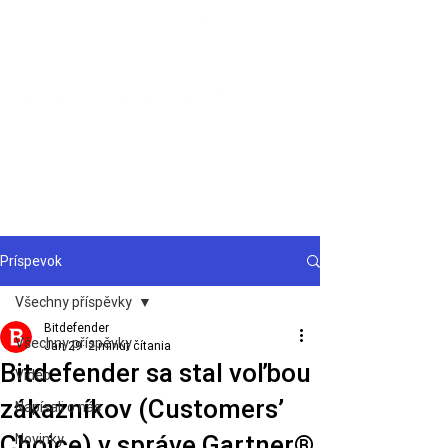
Podpora
Príspevok
Všechny příspěvky
Bitdefender
Všechny příspěvky
Jan 29
2 minút čítania
Bitdefender sa stal voľbou
Video
zákazníkov (Customers’
Napísali o nás
Choice) v správe Gartner®
Novinky