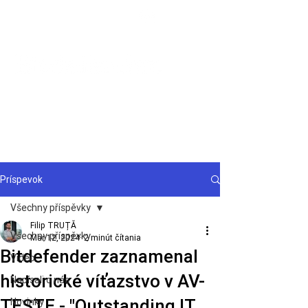
Podpora
Príspevok
Všechny příspěvky
Filip TRUȚĂ
Všechny příspěvky
Mar 12, 2024
2 minút čítania
Bitdefender zaznamenal
Video
historické víťazstvo v AV-
Napísali o nás
TESTE - "Outstanding IT
Novinky