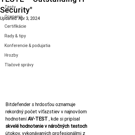
Testy
Security"
Ocenenia
Updated:
Apr 3, 2024
Certifikácie
Rady & tipy
Konferencie & podujatia
Hrozby
Tlačové správy
Bitdefender s hrdosťou oznamuje 
rekordný počet víťazstiev v najnovšom 
hodnotení 
AV-TEST
 , kde si pripísal 
skvelé hodnotenie v náročných testoch
útokov, vykonávaných profesionálmi z 