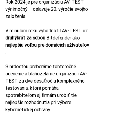
Rok 2024 je pre organizáciu AV-TEST 
výnimočný – oslavuje 20. výročie svojho 
založenia.
V minulom roku vyhodnotil AV-TEST už 
druhýkrát za sebou
 Bitdefender ako 
najlepšiu voľbu pre domácich užívateľov
.
S hrdosťou preberáme tohtoročné 
ocenenie a blahoželáme organizácii AV-
TEST za dve desaťročia komplexného 
testovania, ktoré pomáha 
spotrebiteľom aj firmám urobiť tie 
najlepšie rozhodnutia pri výbere 
kybernetickej ochrany.