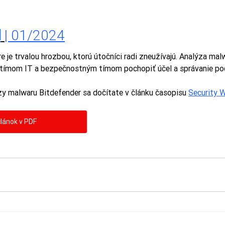
d
| 01/2024
e je trvalou hrozbou, ktorú útočníci radi zneužívajú. Analýza mal
 tímom IT a bezpečnostným tímom pochopiť účel a správanie po
zy malwaru Bitdefender sa dočítate v článku časopisu 
Security 
článok v PDF