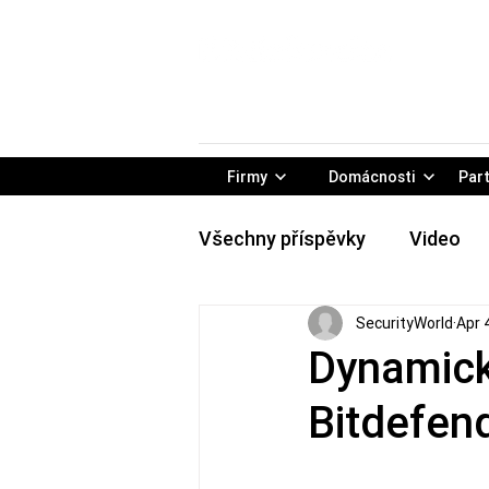
Firmy
Domácnosti
Part
Všechny příspěvky
Video
SecurityWorld
Apr 
Rady & tipy
Konferencie
Dynamick
Bitdefen