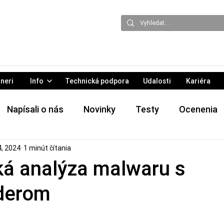
neri
Info
Technická podpora
Udalosti
Kariéra
Napísali o nás
Novinky
Testy
Ocenenia
4, 2024
1 minút čítania
 & podujatia
Hrozby
Tlačové správy
á analýza malwaru s
derom