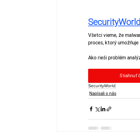
SecurityWorl
Všetci vieme, že malwar
proces, ktorý umožňuje
Ako rieši problém analý
Stiahnuť 
SecurityWorld
Napísali o nás