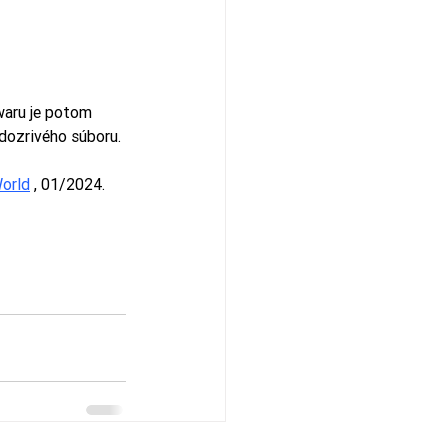
waru je potom 
dozrivého súboru.
World
 , 01/2024.