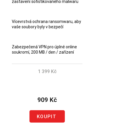
zastavení sofistikovaného malwaru
Vícevrstvá ochrana ransomwaru, aby
vaše soubory byly v bezpečí
Zabezpečená VPN pro úplné online
soukromí, 200 MB / den / zařízení
1 399 Kč
Ušetřete 490 Kč
909 Kč
KOUPIT