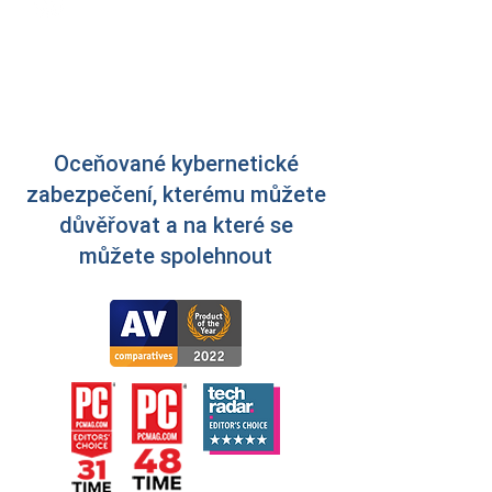
Je to jednoduché, stačí jen přejít
do Vašeho
Bitdefender Central
účtu a zadat aktivační kód, který
obdržíte po nákupu.
Oceňované kybernetické
zabezpečení, kterému můžete
důvěřovat a na které se
můžete spolehnout