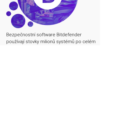
Bezpečnostní software Bitdefender
používají stovky milionů systémů po celém
světě. Bitdefender využívá pokročilou
umělou inteligenci a další revoluční
technologie k předvídání, detekci a
okamžitému blokování i těch nejnovějších
hrozeb dříve, než vám mohou způsobit
potíže.
Vícevrstvá ochrana proti
ransomwaru