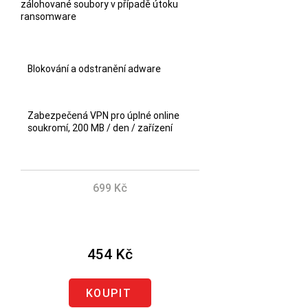
zálohované soubory v případě útoku
ransomware
Blokování a odstranění adware
Zabezpečená VPN pro úplné online
soukromí, 200 MB / den / zařízení
699 Kč
Ušetřete 245 Kč
454 Kč
KOUPIT