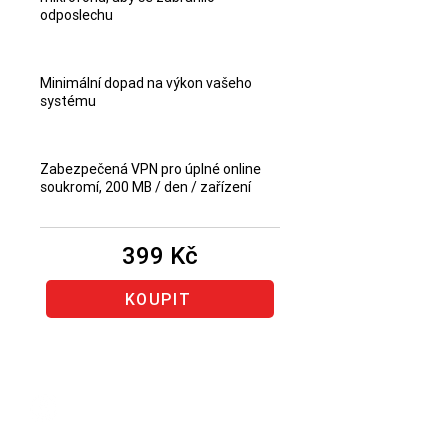
odposlechu
Minimální dopad na výkon vašeho
systému
Zabezpečená VPN pro úplné online
soukromí, 200 MB / den / zařízení
399 Kč
KOUPIT
Obnovenie rovnakého
produktu Bitdefender
(produkt,
u ktorého vám končí predplatné)