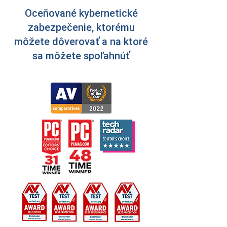
Oceňované kybernetické
zabezpečenie, ktorému
môžete dôverovať a na ktoré
sa môžete spoľahnúť