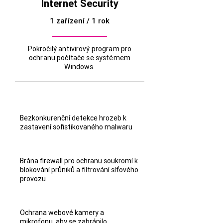
Internet Security
1 zařízení / 1 rok
Pokročilý antivirový program pro
ochranu počítače se systémem
Windows.
Bezkonkurenční detekce hrozeb k
zastavení sofistikovaného malwaru
Brána firewall pro ochranu soukromí k
blokování průniků a filtrování síťového
provozu
Ochrana webové kamery a
mikrofonu, aby se zabránilo