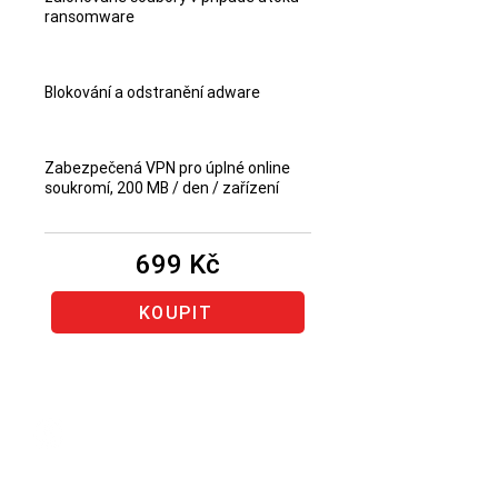
ransomware
Blokování a odstranění adware
Zabezpečená VPN pro úplné online
soukromí, 200 MB / den / zařízení
699 Kč
KOUPIT
Obnovenie rovnakého
produktu Bitdefender
(produkt,
u ktorého vám končí predplatné)