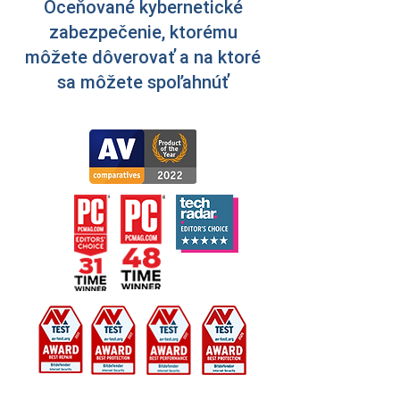
Oceňované kybernetické
zabezpečenie, ktorému
môžete dôverovať a na ktoré
sa môžete spoľahnúť