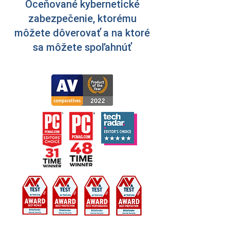
Oceňované kybernetické
zabezpečenie, ktorému
môžete dôverovať a na ktoré
sa môžete spoľahnúť