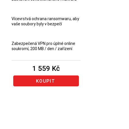
Vícevrstvá ochrana ransomwaru, aby
vaše soubory byly v bezpečí
Zabezpečená VPN pro úplné online
soukromí, 200 MB / den / zařízení
1 559 Kč
KOUPIT
Obnovenie rovnakého
produktu Bitdefender
(produkt,
u ktorého vám končí predplatné)