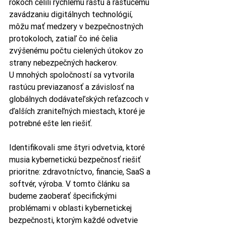
rokoch čelili rýchlemu rastu a rastúcemu 
zavádzaniu digitálnych technológií, 
môžu mať medzery v bezpečnostných 
protokoloch, zatiaľ čo iné čelia 
zvýšenému počtu cielených útokov zo 
strany nebezpečných hackerov. 
U mnohých spoločností sa vytvorila 
rastúcu previazanosť a závislosť na 
globálnych dodávateľských reťazcoch v 
ďalších zraniteľných miestach, ktoré je 
potrebné ešte len riešiť.
Identifikovali sme štyri odvetvia, ktoré 
musia kybernetickú bezpečnosť riešiť 
prioritne: zdravotníctvo, financie, SaaS a 
softvér, výroba. V tomto článku sa 
budeme zaoberať špecifickými 
problémami v oblasti kybernetickej 
bezpečnosti, ktorým každé odvetvie 