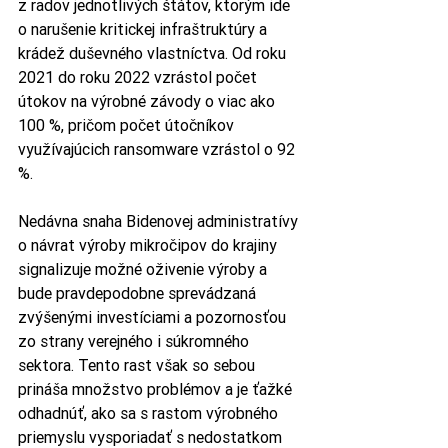
z radov jednotlivých štátov, ktorým ide 
o narušenie kritickej infraštruktúry a 
krádež duševného vlastníctva. Od roku 
2021 do roku 2022 vzrástol počet 
útokov na výrobné závody o viac ako 
100 %, pričom počet útočníkov 
využívajúcich ransomware vzrástol o 92 
%.
Nedávna snaha Bidenovej administratívy 
o návrat výroby mikročipov do krajiny 
signalizuje možné oživenie výroby a 
bude pravdepodobne sprevádzaná 
zvýšenými investíciami a pozornosťou 
zo strany verejného i súkromného 
sektora. Tento rast však so sebou 
prináša množstvo problémov a je ťažké 
odhadnúť, ako sa s rastom výrobného 
priemyslu vysporiadať s nedostatkom 