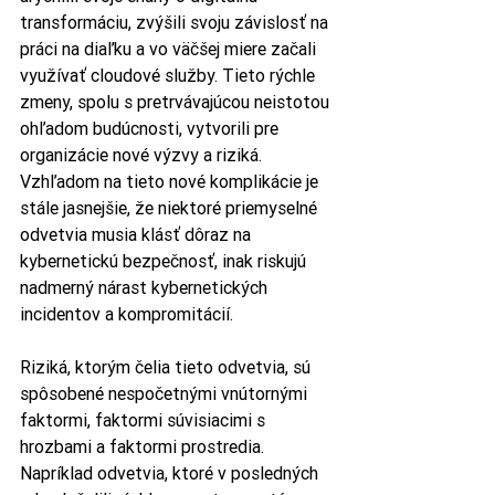
transformáciu, zvýšili svoju závislosť na 
práci na diaľku a vo väčšej miere začali 
využívať cloudové služby. Tieto rýchle 
zmeny, spolu s pretrvávajúcou neistotou 
ohľadom budúcnosti, vytvorili pre 
organizácie nové výzvy a riziká. 
Vzhľadom na tieto nové komplikácie je 
stále jasnejšie, že niektoré priemyselné 
odvetvia musia klásť dôraz na 
kybernetickú bezpečnosť, inak riskujú 
nadmerný nárast kybernetických 
incidentov a kompromitácií.
Riziká, ktorým čelia tieto odvetvia, sú 
spôsobené nespočetnými vnútornými 
faktormi, faktormi súvisiacimi s 
hrozbami a faktormi prostredia. 
Napríklad odvetvia, ktoré v posledných 