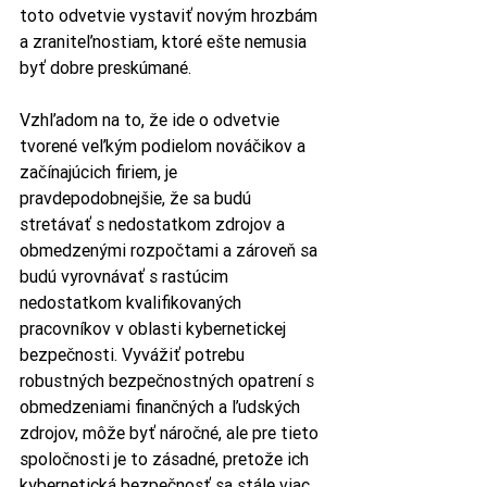
toto odvetvie vystaviť novým hrozbám 
a zraniteľnostiam, ktoré ešte nemusia 
byť dobre preskúmané.
Vzhľadom na to, že ide o odvetvie 
tvorené veľkým podielom nováčikov a 
začínajúcich firiem, je 
pravdepodobnejšie, že sa budú 
stretávať s nedostatkom zdrojov a 
obmedzenými rozpočtami a zároveň sa 
budú vyrovnávať s rastúcim 
nedostatkom kvalifikovaných 
pracovníkov v oblasti kybernetickej 
bezpečnosti. Vyvážiť potrebu 
robustných bezpečnostných opatrení s 
obmedzeniami finančných a ľudských 
zdrojov, môže byť náročné, ale pre tieto 
spoločnosti je to zásadné, pretože ich 
kybernetická bezpečnosť sa stále viac 