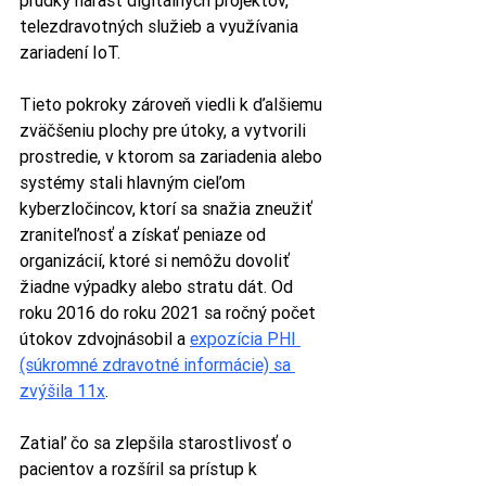
prudký nárast digitálnych projektov, 
telezdravotných služieb a využívania 
zariadení IoT.
Tieto pokroky zároveň viedli k ďalšiemu 
zväčšeniu plochy pre útoky, a vytvorili 
prostredie, v ktorom sa zariadenia alebo 
systémy stali hlavným cieľom 
kyberzločincov, ktorí sa snažia zneužiť 
zraniteľnosť a získať peniaze od 
organizácií, ktoré si nemôžu dovoliť 
žiadne výpadky alebo stratu dát. Od 
roku 2016 do roku 2021 sa ročný počet 
útokov zdvojnásobil a 
expozícia PHI 
(súkromné zdravotné informácie) sa 
zvýšila 11x
.
Zatiaľ čo sa zlepšila starostlivosť o 
pacientov a rozšíril sa prístup k 