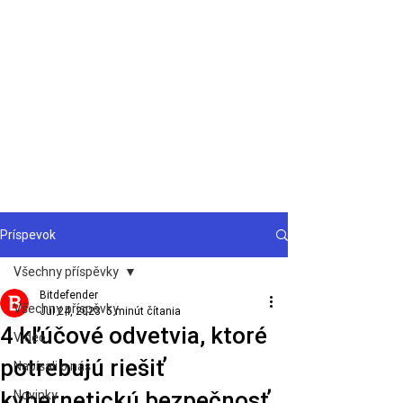
Podpora
Príspevok
Všechny příspěvky
Bitdefender
Všechny příspěvky
Jul 24, 2023
5 minút čítania
4 kľúčové odvetvia, ktoré
Video
potrebujú riešiť
Napísali o nás
kybernetickú bezpečnosť
Novinky