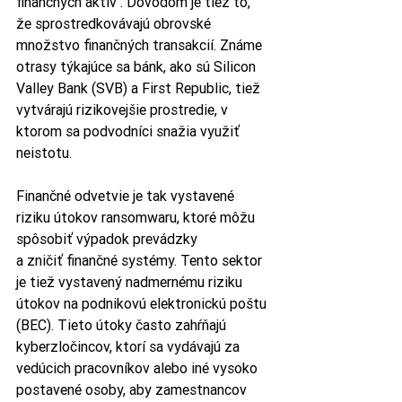
finančných aktív . Dôvodom je tiež to, 
že sprostredkovávajú obrovské 
množstvo finančných transakcií. Známe 
otrasy týkajúce sa bánk, ako sú Silicon 
Valley Bank (SVB) a First Republic, tiež 
vytvárajú rizikovejšie prostredie, v 
ktorom sa podvodníci snažia využiť 
neistotu.
Finančné odvetvie je tak vystavené 
riziku útokov ransomwaru, ktoré môžu 
spôsobiť výpadok prevádzky 
a zničiť finančné systémy. Tento sektor 
je tiež vystavený nadmernému riziku 
útokov na podnikovú elektronickú poštu 
(BEC). Tieto útoky často zahŕňajú 
kyberzločincov, ktorí sa vydávajú za 
vedúcich pracovníkov alebo iné vysoko 
postavené osoby, aby zamestnancov 