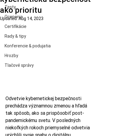
Testy
ako prioritu
Ocenenia
Updated:
Aug 14, 2023
Certifikácie
Rady & tipy
Konferencie & podujatia
Hrozby
Tlačové správy
Odvetvie kybernetickej bezpečnosti 
prechádza významnou zmenou a hľadá 
tak spôsob, ako sa prispôsobiť post-
pandemickému svetu. V posledných 
niekoľkých rokoch priemyselné odvetvia 
urýchlili svoje snahy o digitálnu 