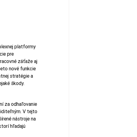
lexnej platformy 
cie pre 
pracovné záťaže aj 
eto nové funkcie 
nej stratégie a 
ejaké škody.
ní za odhaľovanie 
diteľným. V tejto 
írené nástroje na 
torí hľadajú 