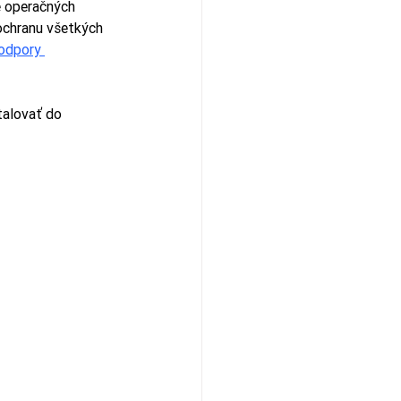
e operačných 
ochranu všetkých 
odpory 
alovať do 