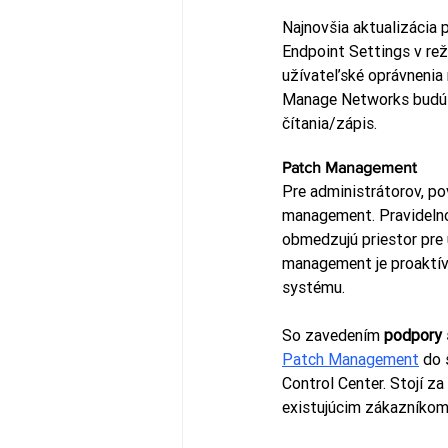
Najnovšia aktualizácia 
Endpoint Settings v reži
užívateľské oprávnenia 
Manage Networks budú m
čítania/zápis.
Patch Management
Pre administrátorov, po
management. Pravidelno
obmedzujú priestor pre 
management je proaktív
systému.
So zavedením 
podpory
Patch Management
 do 
Control Center. Stojí 
existujúcim zákazníko