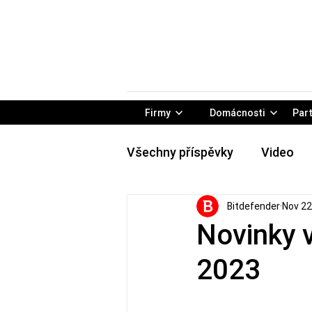
Firmy
Domácnosti
Part
Všechny příspěvky
Video
Bitdefender
Nov 22
Rady & tipy
Konferencie
Novinky 
2023