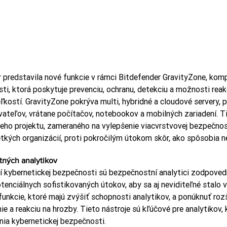
predstavila nové funkcie v rámci Bitdefender GravityZone, komp
ti, ktorá poskytuje prevenciu, ochranu, detekciu a možnosti reak
ľkostí. GravityZone pokrýva multi, hybridné a cloudové servery, 
teľov, vrátane počítačov, notebookov a mobilných zariadení. Ti
eho projektu, zameraného na vylepšenie viacvrstvovej bezpečnost
etkých organizácií, proti pokročilým útokom skôr, ako spôsobia n
ných analytikov
 kybernetickej bezpečnosti sú bezpečnostní analytici zodpoved
nciálnych sofistikovaných útokov, aby sa aj neviditeľné stalo vi
funkcie, ktoré majú zvýšiť schopnosti analytikov, a ponúknuť rozš
e a reakciu na hrozby. Tieto nástroje sú kľúčové pre analytikov, k
enia kybernetickej bezpečnosti.