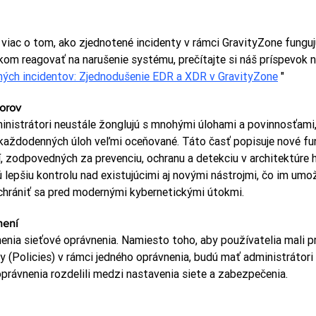
viac o tom, ako zjednotené incidenty v rámci GravityZone funguj
m reagovať na narušenie systému, prečítajte si náš príspevok n
ných incidentov: Zjednodušenie EDR a XDR v GravityZone
 "
torov
nistrátori neustále žonglujú s mnohými úlohami a povinnosťami, 
 každodenných úloh veľmi oceňované. Táto časť popisuje nové fun
í, zodpovedných za prevenciu, ochranu a detekciu v architektúre h
 lepšiu kontrolu nad existujúcimi aj novými nástrojmi, čo im umož
chrániť sa pred modernými kybernetickými útokmi.
není
menia sieťové oprávnenia. Namiesto toho, aby používatelia mali p
ky (Policies) v rámci jedného oprávnenia, budú mať administrátor
oprávnenia rozdelili medzi nastavenia siete a zabezpečenia.