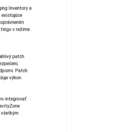
ing Inventory a 
 existujúce 
 oprávnením 
tings v režime 
hlivý patch 
zpečení, 
dpismi. Patch 
šuje výkon 
o integrovať 
ravityZone 
á všetkým 