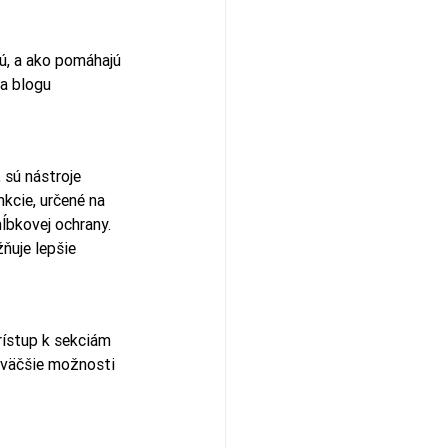
ú, a ako pomáhajú 
a blogu 
sú nástroje 
kcie, určené na 
ĺbkovej ochrany. 
ňuje lepšie 
rístup k sekciám 
i väčšie možnosti 