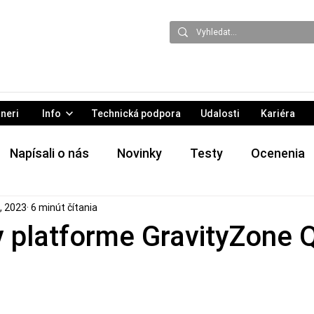
neri
Info
Technická podpora
Udalosti
Kariéra
Napísali o nás
Novinky
Testy
Ocenenia
, 2023
6 minút čítania
 & podujatia
Hrozby
Tlačové správy
v platforme GravityZone 