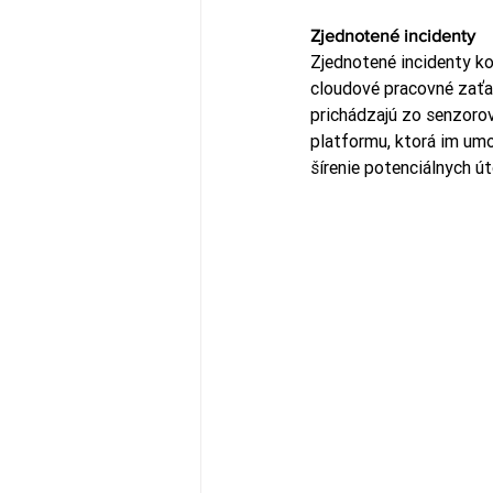
Zjednotené incidenty
Zjednotené incidenty ko
cloudové pracovné zaťaže
prichádzajú zo senzoro
platformu, ktorá im umo
šírenie potenciálnych ú