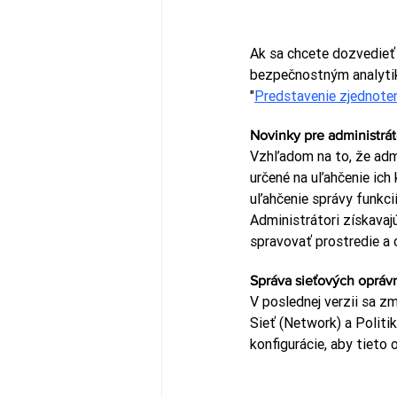
Ak sa chcete dozvedieť 
bezpečnostným analytiko
"
Predstavenie zjednote
Novinky pre administrá
Vzhľadom na to, že admi
určené na uľahčenie ich
uľahčenie správy funkci
Administrátori získavajú
spravovať prostredie a 
Správa sieťových opráv
V poslednej verzii sa z
Sieť (Network) a Politi
konfigurácie, aby tieto 