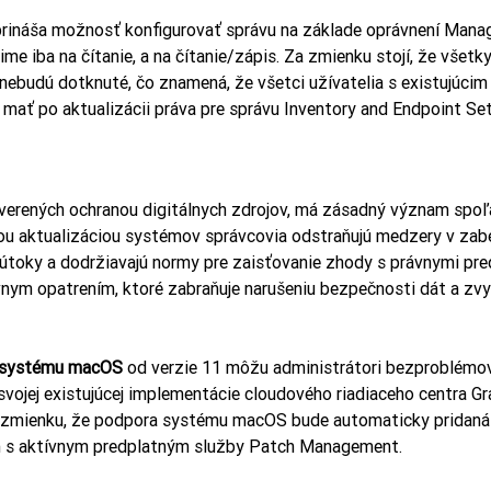
prináša možnosť konfigurovať správu na základe oprávnení Manag
me iba na čítanie, a na čítanie/zápis. Za zmienku stojí, že všetky
nebudú dotknuté, čo znamená, že všetci užívatelia s existujúcim
ať po aktualizácii práva pre správu Inventory and Endpoint Set
verených ochranou digitálnych zdrojov, má zásadný význam spoľa
u aktualizáciou systémov správcovia odstraňujú medzery v zabe
útoky a dodržiavajú normy pre zaisťovanie zhody s právnymi pre
nym opatrením, ktoré zabraňuje narušeniu bezpečnosti dát a zvy
 systému macOS
 od verzie 11 môžu administrátori bezproblémov
svojej existujúcej implementácie cloudového riadiaceho centra G
za zmienku, že podpora systému macOS bude automaticky pridan
m s aktívnym predplatným služby Patch Management.