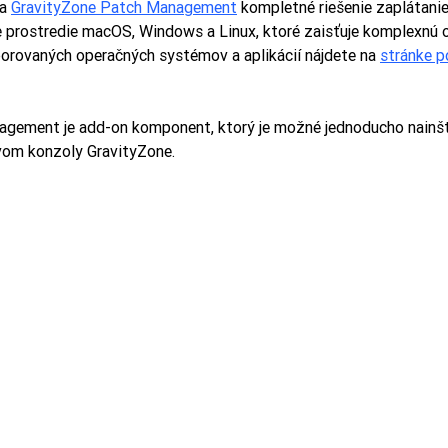
a 
GravityZone Patch Management
 kompletné riešenie zaplátani
e prostredie macOS, Windows a Linux, ktoré zaisťuje komplexnú 
orovaných operačných systémov a aplikácií nájdete na 
stránke p
gement je add-on komponent, ktorý je možné jednoducho nainšt
vom konzoly GravityZone.