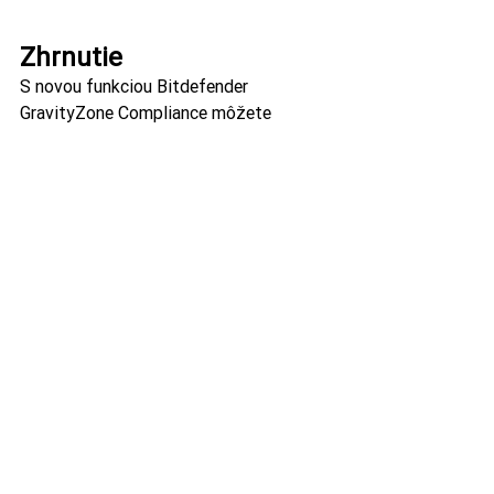
Zhrnutie
S novou funkciou Bitdefender 
GravityZone Compliance môžete 
posilniť bezpečnostnú pozíciu vašej 
organizácie získaním prehľadu o 
kľúčových priemyselných normách, ako 
sú GDPR, NIS, CIS Controls, SOC 2 a 
ISO 27001, čo umožňuje proaktívnu 
identifikáciu a zmierňovanie rizík.
AUTOR