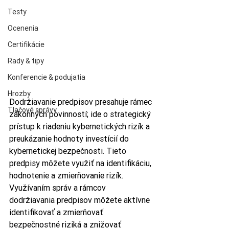
Testy
Ocenenia
Certifikácie
Rady & tipy
Konferencie & podujatia
Hrozby
Dodržiavanie predpisov presahuje rámec 
Tlačové správy
zákonných povinností; ide o strategický 
prístup k riadeniu kybernetických rizík a 
preukázanie hodnoty investícií do 
kybernetickej bezpečnosti. Tieto 
predpisy môžete využiť na identifikáciu, 
hodnotenie a zmierňovanie rizík. 
Využívaním správ a rámcov 
dodržiavania predpisov môžete aktívne 
identifikovať a zmierňovať 
bezpečnostné riziká a znižovať 