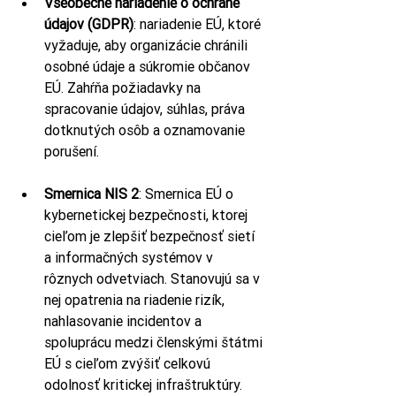
Všeobecné nariadenie o ochrane 
údajov (GDPR)
: nariadenie EÚ, ktoré 
vyžaduje, aby organizácie chránili 
osobné údaje a súkromie občanov 
EÚ. Zahŕňa požiadavky na 
spracovanie údajov, súhlas, práva 
dotknutých osôb a oznamovanie 
porušení.
Smernica NIS 2
: Smernica EÚ o 
kybernetickej bezpečnosti, ktorej 
cieľom je zlepšiť bezpečnosť sietí 
a informačných systémov v 
rôznych odvetviach. Stanovujú sa v 
nej opatrenia na riadenie rizík, 
nahlasovanie incidentov a 
spoluprácu medzi členskými štátmi 
EÚ s cieľom zvýšiť celkovú 
odolnosť kritickej infraštruktúry.