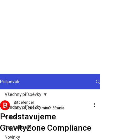
Podpora
Príspevok
Všechny příspěvky
Bitdefender
Všechny příspěvky
Dec 17, 2024
3 minút čítania
Predstavujeme
Video
GravityZone Compliance
Napísali o nás
Novinky