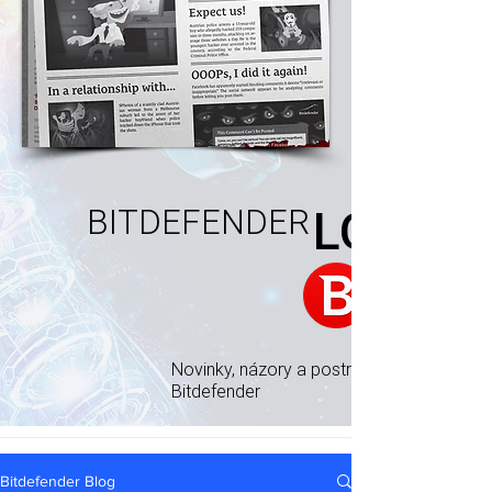
BITDEFENDER
LOG
Novinky, názory a postrehy od odborníko
Bitdefender
Bitdefender Blog