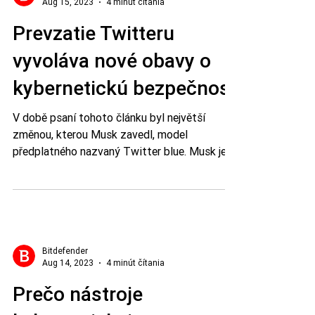
Bitdefender
Aug 15, 2023
4 minút čítania
Prevzatie Twitteru
vyvoláva nové obavy o
kybernetickú bezpečnosť
V době psaní tohoto článku byl největší
změnou, kterou Musk zavedl, model
předplatného nazvaný Twitter blue. Musk jej
původně navrhl jako sl
Bitdefender
Aug 14, 2023
4 minút čítania