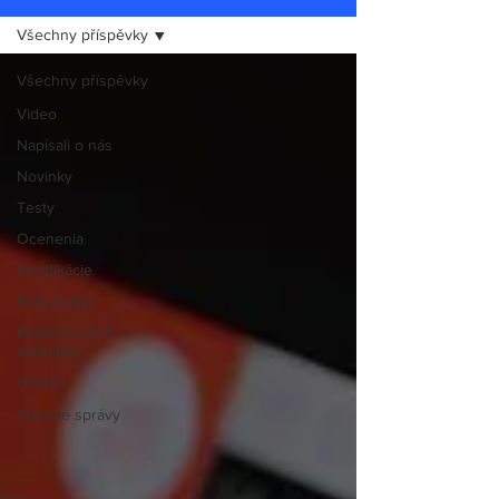
Všechny příspěvky
Všechny příspěvky
Video
Napísali o nás
Novinky
Testy
Ocenenia
Certifikácie
Rady & tipy
Konferencie &
podujatia
Hrozby
Tlačové správy