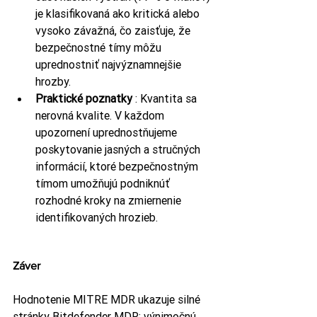
je klasifikovaná ako kritická alebo 
vysoko závažná, čo zaisťuje, že 
bezpečnostné tímy môžu 
uprednostniť najvýznamnejšie 
hrozby.
Praktické poznatky
 : Kvantita sa 
nerovná kvalite. V každom 
upozornení uprednostňujeme 
poskytovanie jasných a stručných 
informácií, ktoré bezpečnostným 
tímom umožňujú podniknúť 
rozhodné kroky na zmiernenie 
identifikovaných hrozieb.
Záver
Hodnotenie MITRE MDR ukazuje silné 
stránky Bitdefender MDR: výnimočnú 