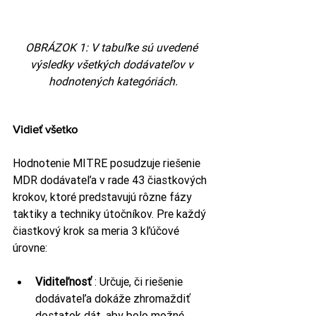
OBRÁZOK 1: V tabuľke sú uvedené 
výsledky všetkých dodávateľov v 
hodnotených kategóriách.
Vidieť všetko
Hodnotenie MITRE posudzuje riešenie 
MDR dodávateľa v rade 43 čiastkových 
krokov, ktoré predstavujú rôzne fázy 
taktiky a techniky útočníkov. Pre každý 
čiastkový krok sa meria 3 kľúčové 
úrovne:
Viditeľnosť
 : Určuje, či riešenie 
dodávateľa dokáže zhromaždiť 
dostatok dát, aby bolo možné 