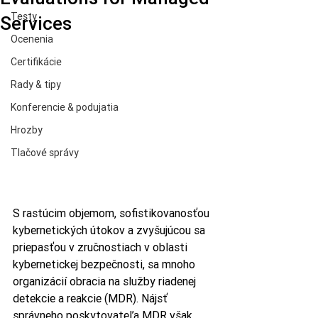
Testy
Services
Ocenenia
Certifikácie
Rady & tipy
Konferencie & podujatia
Hrozby
Tlačové správy
S rastúcim objemom, sofistikovanosťou 
kybernetických útokov a zvyšujúcou sa 
priepasťou v zručnostiach v oblasti 
kybernetickej bezpečnosti, sa mnoho 
organizácií obracia na služby riadenej 
detekcie a reakcie (MDR). Nájsť 
správneho poskytovateľa MDR však 