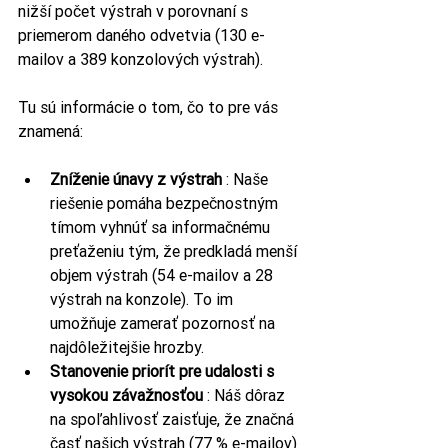
nižší počet výstrah v porovnaní s 
priemerom daného odvetvia (130 e-
mailov a 389 konzolových výstrah).
Tu sú informácie o tom, čo to pre vás 
znamená:
Zníženie únavy z výstrah
 : Naše 
riešenie pomáha bezpečnostným 
tímom vyhnúť sa informačnému 
preťaženiu tým, že predkladá menší 
objem výstrah (54 e-mailov a 28 
výstrah na konzole). To im 
umožňuje zamerať pozornosť na 
najdôležitejšie hrozby.
Stanovenie priorít pre udalosti s 
vysokou závažnosťou
 : Náš dôraz 
na spoľahlivosť zaisťuje, že značná 
časť našich výstrah (77 % e-mailov) 