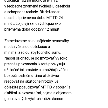
útočníka. Nižšia hodnota MTTD 
všeobecne znamená rýchlejšiu detekciu 
a schopnosť reakcie. Bitdefender 
dosiahol priemernú dobu MTTD 24 
minút, čo je výrazne rýchlejšie ako 
priemerná doba odozvy 42 minút.
Zameriavame sa na nájdenie rovnováhy 
medzi včasnou detekciou a 
minimalizáciou zbytočného šumu. 
Našou prioritou je poskytovať vysoko 
presné upozornenia, ktoré poskytujú 
užitočné informácie a umožňujú vášmu 
bezpečnostnému tímu efektívne 
reagovať na skutočné hrozby. Je 
dôležité posudzovať MTTD v spojení s 
ďalšími ukazovateľmi, najmä s objemom 
generovaných výstrah - čiže šumom.