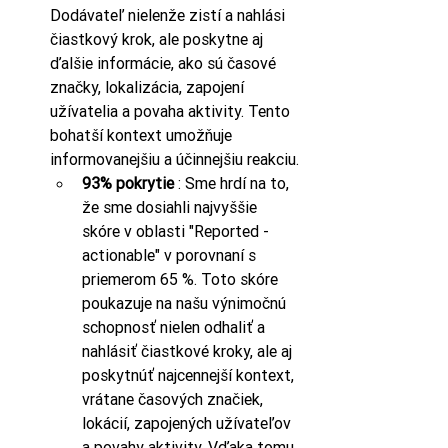
Dodávateľ nielenže zistí a nahlási 
čiastkový krok, ale poskytne aj 
ďalšie informácie, ako sú časové 
značky, lokalizácia, zapojení 
užívatelia a povaha aktivity. Tento 
bohatší kontext umožňuje 
informovanejšiu a účinnejšiu reakciu.
93% pokrytie
 : Sme hrdí na to, 
že sme dosiahli najvyššie 
skóre v oblasti "Reported - 
actionable" v porovnaní s 
priemerom 65 %. Toto skóre 
poukazuje na našu výnimočnú 
schopnosť nielen odhaliť a 
nahlásiť čiastkové kroky, ale aj 
poskytnúť najcennejší kontext, 
vrátane časových značiek, 
lokácií, zapojených užívateľov 
a povahy aktivity. Vďaka tomu 