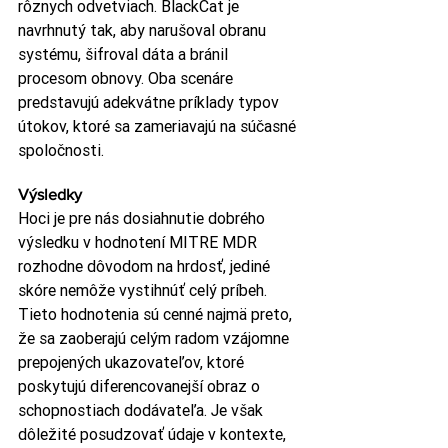
rôznych odvetviach. BlackCat je 
navrhnutý tak, aby narušoval obranu 
systému, šifroval dáta a bránil 
procesom obnovy. Oba scenáre 
predstavujú adekvátne príklady typov 
útokov, ktoré sa zameriavajú na súčasné 
spoločnosti.
Výsledky
Hoci je pre nás dosiahnutie dobrého 
výsledku v hodnotení MITRE MDR 
rozhodne dôvodom na hrdosť, jediné 
skóre nemôže vystihnúť celý príbeh. 
Tieto hodnotenia sú cenné najmä preto, 
že sa zaoberajú celým radom vzájomne 
prepojených ukazovateľov, ktoré 
poskytujú diferencovanejší obraz o 
schopnostiach dodávateľa. Je však 
dôležité posudzovať údaje v kontexte, 