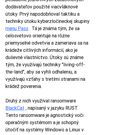
dodávateľov použité viacvláknové 
útoky. Prvý napodobňoval taktiku a 
techniky útoku kyberzločineckej skupiny 
menu Pass
 . Tá je známa tým, že sa 
celosvetovo orientuje na rôzne 
priemyselné odvetvia a zameriava sa na 
krádeže citlivých informácií, ako je 
duševné vlastníctvo. Útoky sú známe 
tým, že využívajú techniky "living-off-
the-land", aby sa vyhli odhaleniu, a 
využívajú vzťahy s tretími stranami na 
krádež poverenia.
Druhý z nich využíval ransomware 
BlackCat
 , napísaný v jazyku RUST. 
Tento ransomware je agnostický voči 
operačným systémom a je schopný 
útočiť na systémy Windows a Linux v 