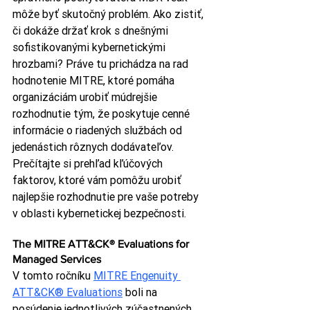
môže byť skutočný problém. Ako zistiť, 
či dokáže držať krok s dnešnými 
sofistikovanými kybernetickými 
hrozbami? Práve tu prichádza na rad 
hodnotenie MITRE, ktoré pomáha 
organizáciám urobiť múdrejšie 
rozhodnutie tým, že poskytuje cenné 
informácie o riadených službách od 
jedenástich rôznych dodávateľov. 
Prečítajte si prehľad kľúčových 
faktorov, ktoré vám pomôžu urobiť 
najlepšie rozhodnutie pre vaše potreby 
v oblasti kybernetickej bezpečnosti.
The MITRE ATT&CK® Evaluations for 
Managed Services
V tomto ročníku 
MITRE Engenuity 
ATT&CK® Evaluations
 boli na 
posúdenie jednotlivých zúčastnených 