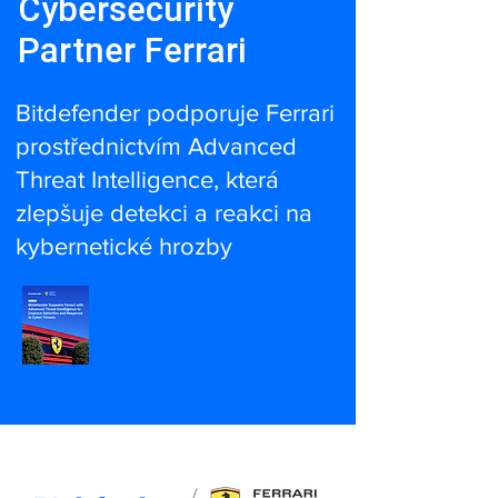
Cybersecurity
Partner Ferrari
Bitdefender podporuje Ferrari
prostřednictvím Advanced
Threat Intelligence, která
zlepšuje detekci a reakci na
kybernetické hrozby
Přečíst případovou studii ⬎