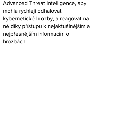
Advanced Threat Intelligence, aby
mohla rychleji odhalovat
kybernetické hrozby, a reagovat na
ně díky přístupu k nejaktuálnějším a
nejpřesnějším informacím o
hrozbách.
"Podobně jako při závodech F1, i
při prevenci a zastavení