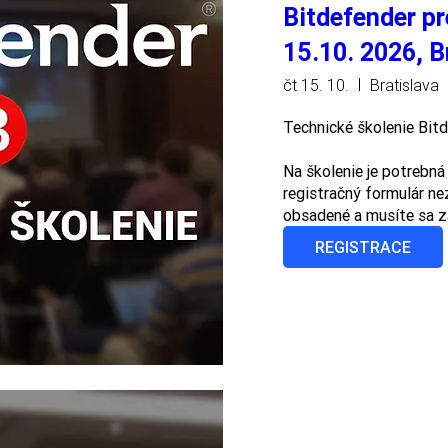
Bitdefender pr
15.10. 2026, B
čt 15. 10.
Bratislava
Technické školenie Bitd
Na školenie je potrebná 
registračný formulár nez
obsadené a musíte sa za
REGISTRACE