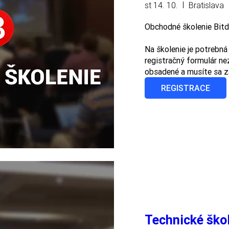
st 14. 10.
Bratislava
Obchodné školenie Bitde
Na školenie je potrebná 
registračný formulár nez
obsadené a musíte sa za
REGISTRACE
Technické ško