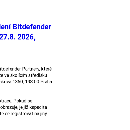
ení Bitdefender
 27.8. 2026,
tdefender Partnery, které 
 ve školícím středisku 
lušková 1350, 198 00 Praha 
strace. Pokud se 
brazuje, je již kapacita 
e se registrovat na jiný 