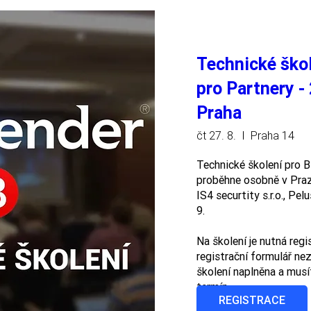
Technické škol
pro Partnery -
Praha
čt 27. 8.
Praha 14
Technické školení pro Bi
proběhne osobně v Praze
IS4 securtity s.r.o., Pe
9.  

Na školení je nutná regi
registrační formulář nezo
školení naplněna a musít
termín.
REGISTRACE