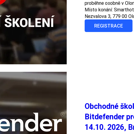
proběhne osobně v Olomo
Místo konání: Smarthote
Nezvalova 3, 779 00 O
REGISTRACE
Obchodné škol
Bitdefender pr
14.10. 2026, B