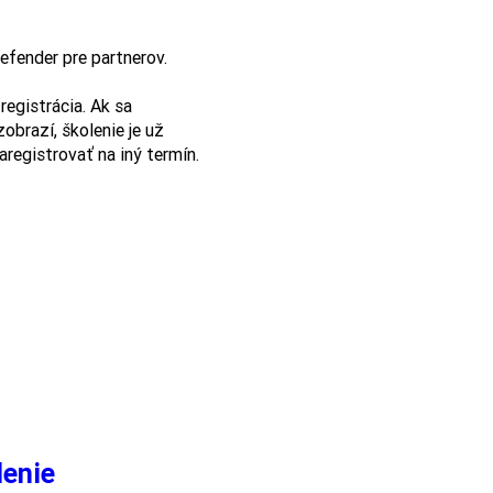
fender pre partnerov.

registrácia. Ak sa 
obrazí, školenie je už 
registrovať na iný termín.
lenie