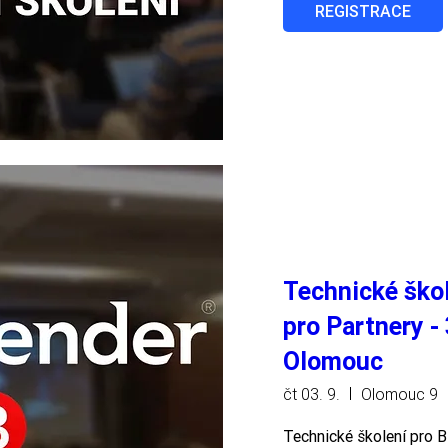
REGISTRACE
Technické škol
pro Partnery - 
Olomouc
čt 03. 9.
Olomouc 9
Technické školení pro Bi