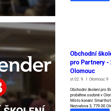
Obchodní škol
pro Partnery - 
Olomouc
st 02. 9.
Olomouc 9
Obchodní školení pro Bi
proběhne osobně v Olomo
Místo konání: Smarthote
Nezvalova 3, 779 00 O