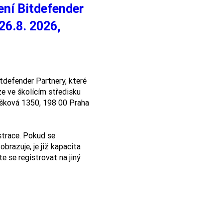
ení Bitdefender
 26.8. 2026,
tdefender Partnery, které 
 ve školícím středisku 
lušková 1350, 198 00 Praha 
strace. Pokud se 
brazuje, je již kapacita 
e se registrovat na jiný 