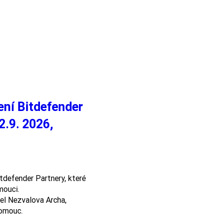
ení Bitdefender
2.9. 2026,
tdefender Partnery, které 
uci. 

l Nezvalova Archa, 
lomouc.