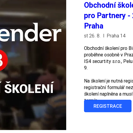
Obchodní škol
pro Partnery -
Praha
st 26. 8.
Praha 14
Obchodní školení pro Bi
proběhne osobně v Praze
IS4 securtity s.r.o., Pe
9.

Na školení je nutná regi
registrační formulář nezo
školení naplněna a musít
termín.
REGISTRACE