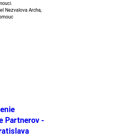
uci. 

l Nezvalova Archa, 
lomouc
enie
e Partnerov -
ratislava