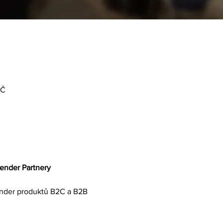
LČ
ender Partnery
ender produktů B2C a B2B  