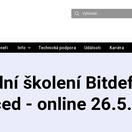
neři
Info
Technická podpora
Události
Kariéra
ní školení Bitde
ed - online 26.5