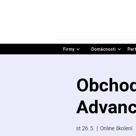
Firmy
Domácnosti
Part
Obchod
Advanc
st 26. 5.
  |  
Online školení