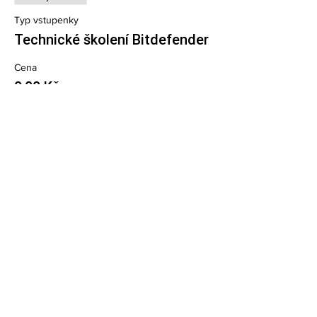
Typ vstupenky
Technické školení Bitdefender
Cena
0,00 Kč
Technická podpora
|
Kontakty
|
Ochrana osobních
údajů
Copyright ©
1997 - 2023
Bitdefender. All rights reserved