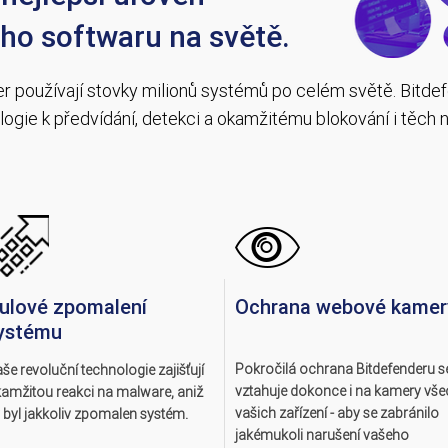
ho softwaru na světě.
 používají stovky milionů systémů po celém světě. Bitde
nologie k předvídání, detekci a okamžitému blokování i těch
ulové zpomalení
Ochrana webové kamer
ystému
Pokročilá ochrana Bitdefenderu s
še revoluční technologie zajišťují
vztahuje dokonce i na kamery vše
amžitou reakci na malware, aniž
vašich zařízení - aby se zabránilo
 byl jakkoliv zpomalen systém.
jakémukoli narušení vašeho