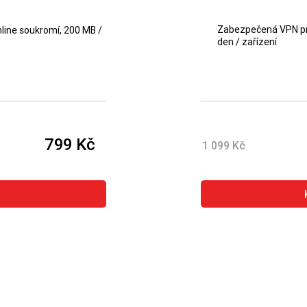
Zabezpečená VPN pro
line soukromí, 200 MB /
den / zařízení
799 Kč
 Kč
Ušet
1 099 Kč