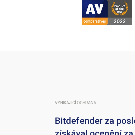
VYNIKAJÍCÍ OCHRANA
Bitdefender za posl
získával ocenění za