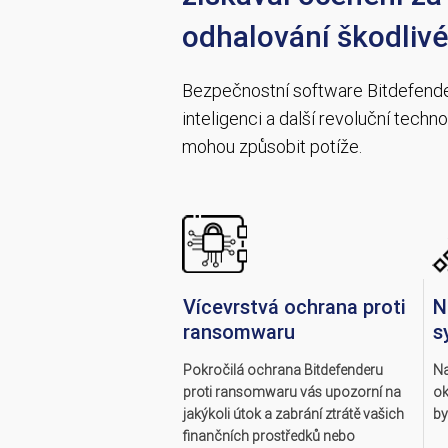
odhalování škodlivé
Bezpečnostní software Bitdefender
inteligenci a další revoluční tech
mohou způsobit potíže.
Vícevrstvá ochrana proti
N
ransomwaru
s
Pokročilá ochrana Bitdefenderu
Na
proti ransomwaru vás upozorní na
ok
jakýkoli útok a zabrání ztrátě vašich
by
finančních prostředků nebo