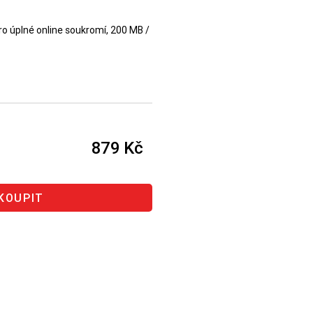
 úplné online soukromí, 200 MB /
879 Kč
řete 220 Kč
KOUPIT