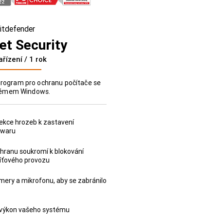
itdefender
et Security
ařízení / 1 rok
 program pro ochranu počítače se
témem Windows.
ekce hrozeb k zastavení
lwaru
chranu soukromí k blokování
 síťového provozu
ery a mikrofonu, aby se zabránilo
 výkon vašeho systému