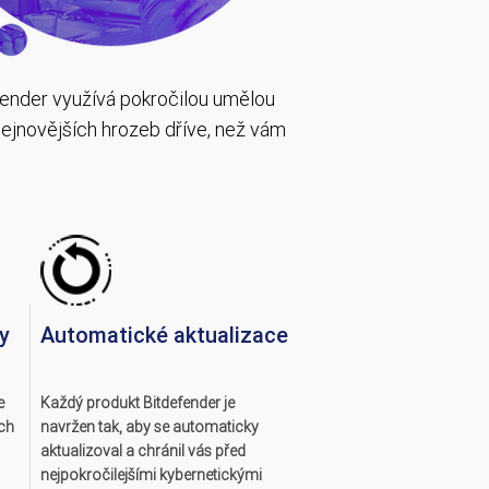
fender využívá pokročilou umělou
 nejnovějších hrozeb dříve, než vám
y
Automatické aktualizace
e
Každý produkt Bitdefender je
ch
navržen tak, aby se automaticky
aktualizoval a chránil vás před
nejpokročilejšími kybernetickými