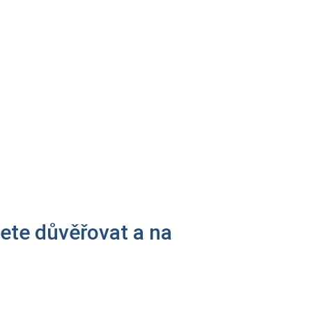
ží Vaše stávající předplatné o
epřijdete ani o jediný den
 produktu).
který obdržíte po nákupu.
ete důvěřovat a na