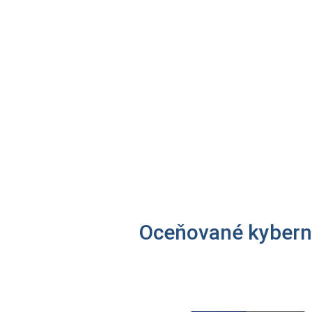
Obnovení stejného produkt
zakoupenou délku licence,
a 
platnosti své licence.
Pokud si koupíte
vyšší verz
Je to jednoduché, stačí jen p
Oceňované kyberne