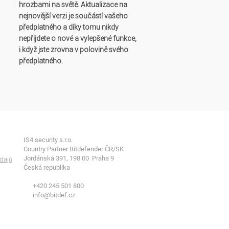
hrozbami na světě. Aktualizace na
nejnovější verzi je součástí vašeho
předplatného a díky tomu nikdy
nepřijdete o nové a vylepšené funkce,
i když jste zrovna v polovině svého
předplatného.
IS4 security s.r.o.
Country Partner Bitdefender ČR/SK
Jordánská 391, 198 00 Praha 9
dajů
Česká republika
+420 245 501 800
info@bitdef.cz