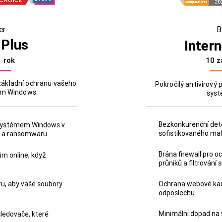
er
B
 Plus
Intern
1 rok
10 z
 základní ochranu vašeho
Pokročilý antivirový
em Windows.
sys
Bezkonkurenční det
 systémem Windows v
sofistikovaného ma
m a ransomwaru
Brána firewall pro o
m online, když
průniků a filtrování
u, aby vaše soubory
Ochrana webové kam
odposlechu
Minimální dopad na
sledovače, které