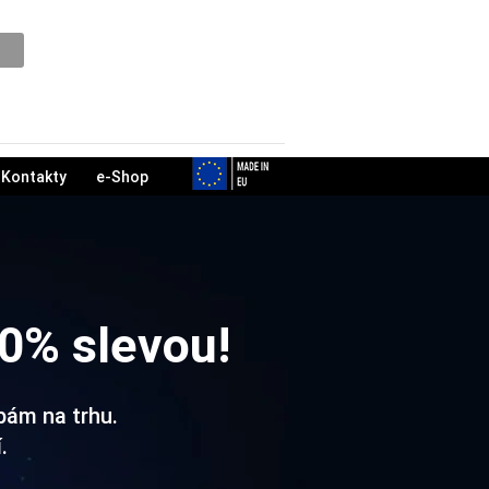
Podpora
Kontakty
e-Shop
50% slevou!
bám na trhu.
.