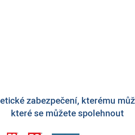
u Bitdefender
(produkt, u kterého vám končí předplatné) prodlou
doba do expirace produktu se k délce předplatného přičte, takže n
i produktu
, nové předplatné bude platit ode dne nákupu (aktivace
řejít do Vašeho
Bitdefender Central
účtu a zadat aktivační kód, 
tické zabezpečení, kterému můž
které se můžete spolehnout