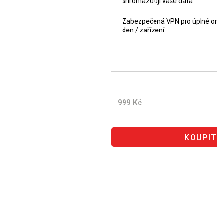
shromažďují vaše data
Zabezpečená VPN pro úplné on
den / zařízení
Ušetřete 200
999 Kč
KOUPIT