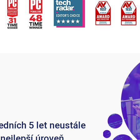
edních 5 let neustále
 nejlepší úroveň