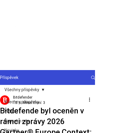
Podpora
Příspěvek
Všechny příspěvky
Bitdefender
Všechny příspěvky
18. 6.
Minut čtení: 3
Bitdefende byl oceněn v
Video
rámci zprávy 2026
Napsali o nás
Gartner® Europe Context:
Novinky