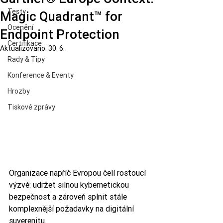
Testy
Magic Quadrant™ for
Ocenění
Endpoint Protection
Certifikace
Aktualizováno:
30. 6.
Rady & Tipy
Konference & Eventy
Hrozby
Tiskové zprávy
Organizace napříč Evropou čelí rostoucí 
výzvě: udržet silnou kybernetickou 
bezpečnost a zároveň splnit stále 
komplexnější požadavky na digitální 
suverenitu.