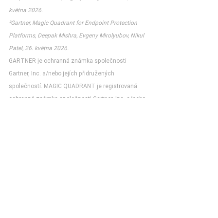
května 2026.
²Gartner, Magic Quadrant for Endpoint Protection 
Platforms, Deepak Mishra, Evgeny Mirolyubov, Nikul 
Patel, 26. května 2026.
GARTNER je ochranná známka společnosti 
Gartner, Inc. a/nebo jejích přidružených 
společností. MAGIC QUADRANT je registrovaná 
ochranná známka společnosti Gartner, Inc. a/nebo 
jejích přidružených společností a je zde použita s 
jejím svolením. Všechna práva vyhrazena.
Gartner neschvaluje žádnou společnost, 
dodavatele, produkt nebo službu vyobrazenou ve 
svých publikacích a neradí uživatelům technologií, 
aby si vybírali pouze ty dodavatele s nejvyšším 
hodnocením nebo jiným označením. Publikace 
společnosti Gartner se skládají z názorů 
analytické organizace Gartner a neměly by být 