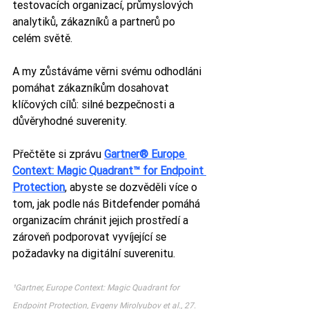
testovacích organizací, průmyslových 
analytiků, zákazníků a partnerů po 
celém světě.
A my zůstáváme věrni svému odhodláni 
pomáhat zákazníkům dosahovat 
klíčových cílů: silné bezpečnosti a 
důvěryhodné suverenity.
Přečtěte si zprávu 
Gartner® Europe 
Context: Magic Quadrant™ for Endpoint 
Protection
, abyste se dozvěděli více o 
tom, jak podle nás Bitdefender pomáhá 
organizacím chránit jejich prostředí a 
zároveň podporovat vyvíjející se 
požadavky na digitální suverenitu.
¹Gartner, Europe Context: Magic Quadrant for 
Endpoint Protection, Evgeny Mirolyubov et al., 27. 