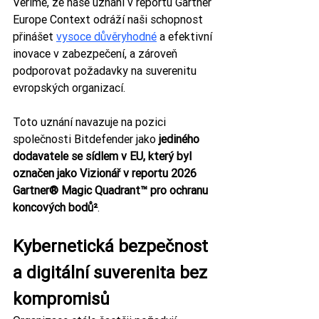
Věříme, že naše uznání v reportu Gartner 
Europe Context odráží naši schopnost 
přinášet 
vysoce důvěryhodné
 a efektivní 
inovace v zabezpečení, a zároveň 
podporovat požadavky na suverenitu 
evropských organizací.
Toto uznání navazuje na pozici 
společnosti Bitdefender jako 
jediného 
dodavatele se sídlem v EU, který byl 
označen jako Vizionář v reportu 2026 
Gartner® Magic Quadrant™ pro ochranu 
koncových bodů²
.
Kybernetická bezpečnost 
a digitální suverenita bez 
kompromisů