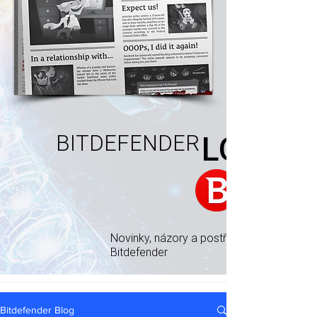
BITDEFENDER
LOG
Novinky, názory a postřehy od odborníků
Bitdefender
Bitdefender Blog