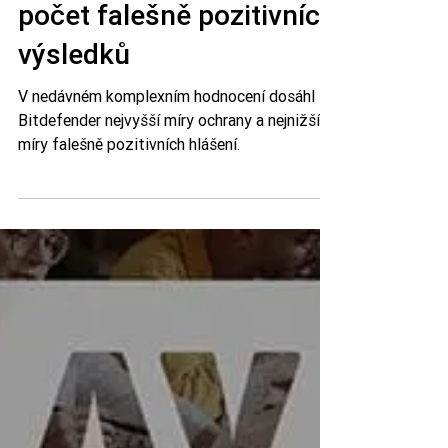
Security Testu H2 2023:
Vysoká ochrana, nízký
počet falešně pozitivních
výsledků
V nedávném komplexním hodnocení dosáhl
Bitdefender nejvyšší míry ochrany a nejnižší
míry falešně pozitivních hlášení.