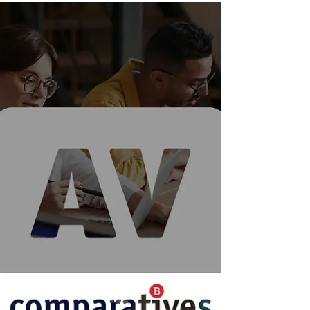
Nezávislé hodnocení ocenilo Bitdefender
certifikací EPR Certification za splnění
přísných standardů v prevenci, detekci a
efektivitě reakce. Bitdefender dosáhl nejvyšší
míry detekce ze všech zúčastněných
dodavatelů, a zároveň dosáhl nejnižších
celkových nákladů na vlastnictví (TCO)