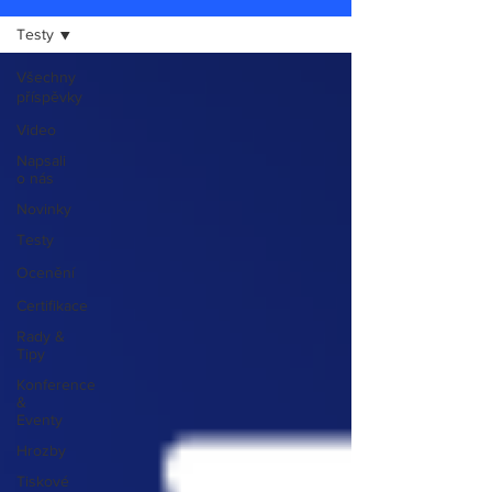
Testy
Všechny
příspěvky
Video
Napsali
o nás
Novinky
Testy
Ocenění
Certifikace
Rady &
Tipy
Konference
&
Eventy
Hrozby
Tiskové