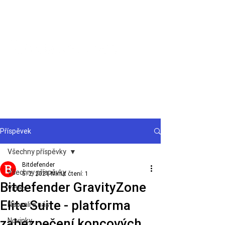
Podpora
Příspěvek
Všechny příspěvky
Bitdefender
Všechny příspěvky
5. 2. 2021
Minut čtení: 1
Bitdefender GravityZone
Video
Elite Suite - platforma
Napsali o nás
zabezpečení koncových
Novinky