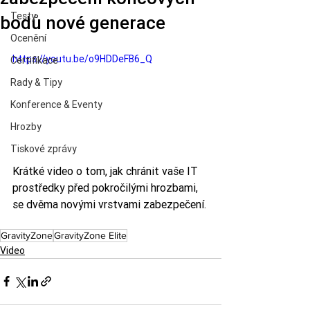
Testy
bodů nové generace
Ocenění
https://youtu.be/o9HDDeFB6_Q
Certifikace
Rady & Tipy
Konference & Eventy
Hrozby
Tiskové zprávy
Krátké video o tom, jak chránit vaše IT 
prostředky před pokročilými hrozbami, 
se dvěma novými vrstvami zabezpečení. 
GravityZone
GravityZone Elite
Video