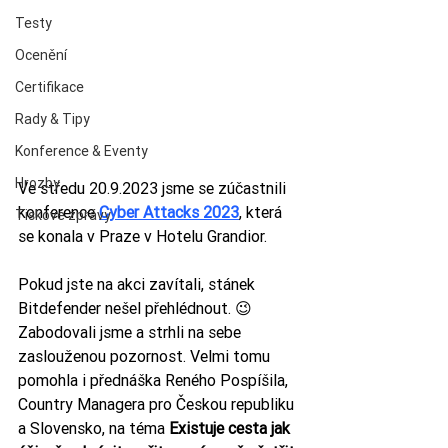
Testy
Ocenění
Certifikace
Rady & Tipy
Konference & Eventy
Hrozby
Ve středu 20.9.2023 jsme se zúčastnili 
konference 
Cyber Attacks 2023
, která 
Tiskové zprávy
se konala v Praze v Hotelu Grandior.
Pokud jste na akci zavítali, stánek 
Bitdefender nešel přehlédnout. 😉 
Zabodovali jsme a strhli na sebe 
zaslouženou pozornost. Velmi tomu 
pomohla i přednáška Reného Pospíšila, 
Country Managera pro Českou republiku 
a Slovensko, na téma 
Existuje cesta jak 