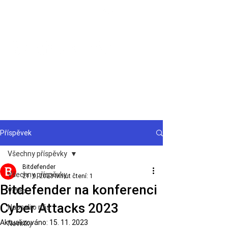
Podpora
Příspěvek
Všechny příspěvky
Bitdefender
Všechny příspěvky
21. 9. 2023
Minut čtení: 1
Bitdefender na konferenci
Video
Cyber Attacks 2023
Napsali o nás
Aktualizováno:
15. 11. 2023
Novinky