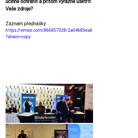
účinně ochránit a přitom výrazně ušetřit 
Vaše zdroje? 
Záznam přednášky:
https://vimeo.com/866857328/2a04685ea6
?share=copy