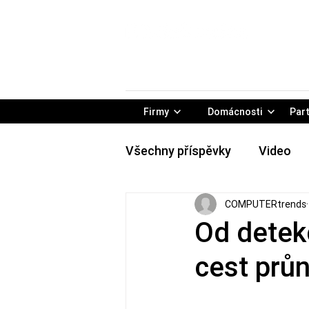
Firmy
Domácnosti
Part
Všechny příspěvky
Video
COMPUTERtrends
Rady & Tipy
Konference
Od detekc
cest průn