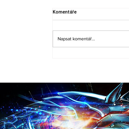
Komentáře
Napsat komentář...
Bitdefender Mesh Security:
Nová generace ochrany e-
mailové komunikace