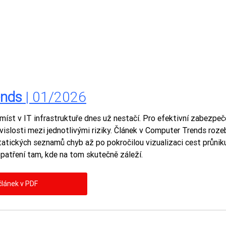
ends
 | 01/2026
íst v IT infrastruktuře dnes už nestačí. Pro efektivní zabezpeč
vislosti mezi jednotlivými riziky. Článek v Computer Trends rozeb
atických seznamů chyb až po pokročilou vizualizaci cest průniku. 
opatření tam, kde na tom skutečně záleží.
článek v PDF