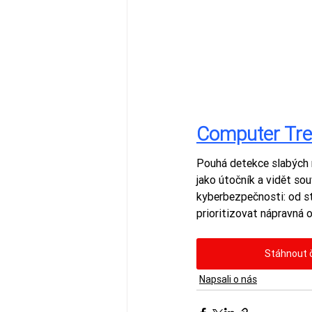
Computer Tr
Pouhá detekce slabých m
jako útočník a vidět sou
kyberbezpečnosti: od st
prioritizovat nápravná 
Stáhnout 
Napsali o nás