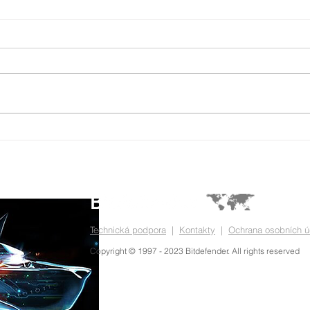
Sjednocený přehled nad
Bitd
bezpečnostními daty
Comp
Technická podpora
|
Kontakty
|
Ochrana osobních ú
Copyright © 1997 - 2023 Bitdefender. All rights reserved