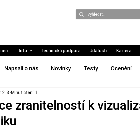
neři
Info
Technická podpora
Události
Kariéra
Napsali o nás
Novinky
Testy
Ocenění
12. 3.
Minut čtení: 1
 & Eventy
Hrozby
Tiskové zprávy
e zranitelností k vizualiz
iku