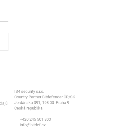
efender GravityZone
liance Manager
IS4 security s.r.o.
Country Partner Bitdefender ČR/SK
Jordánská 391, 198 00 Praha 9
dajů
Česká republika
+420 245 501 800
info@bitdef.cz