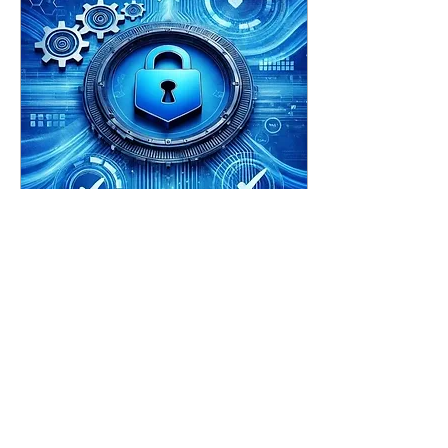
pěti let, což jasně dokládá
dlouhodobou kvalitu,
konzistenci a kontinuální
inovace řešení Bitdefender.
20. 10. 2025
∙
1
min
Bitdefender GravityZone
Compliance Manager
Myslíte si, že stačí jednou
za rok odškrtnout pár
políček a máte splněno?V
době dynamických hrozeb
a měnících se regulací už
tradiční přístup k auditu