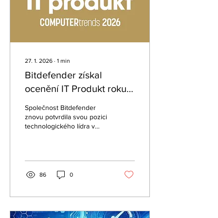
27. 1. 2026
∙
1
min
Bitdefender získal
ocenění IT Produkt roku
2026. Již počtvrté za
Společnost Bitdefender
posledních pět let!
znovu potvrdila svou pozici
technologického lídra v
oblasti kybernetické
bezpečnosti. V letošním
roce získala ocenění IT
Produkt roku 2026, které
každoročně uděluje
86
0
redakce odborného
magazínu Computertrends.
Jedná se již o čtvrté
vítězství během posledních