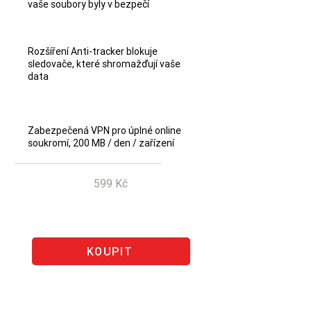
vaše soubory byly v bezpečí
Rozšíření Anti-tracker blokuje
sledovače, které shromažďují vaše
data
Zabezpečená VPN pro úplné online
soukromí, 200 MB / den / zařízení
599 Kč
Ušetřete 210 Kč
KOUPIT