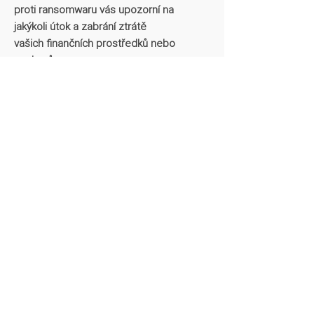
proti ransomwaru vás upozorní na
jakýkoli útok a zabrání ztrátě
vašich finančních prostředků nebo
souborů.
Nulové zpomalení
systému
Naše revoluční technologie
zajišťují okamžitou reakci na
malware, aniž by byl jakkoliv
zpomalen systém.