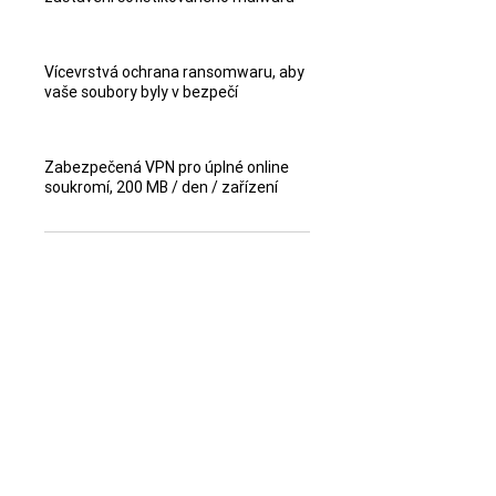
Vícevrstvá ochrana ransomwaru, aby
vaše soubory byly v bezpečí
Zabezpečená VPN pro úplné online
soukromí, 200 MB / den / zařízení
Kontaktujte svého prodejce
,
od kterého jste produkt
zakoupili,
a získejte nabídku na
prodloužení licence
.