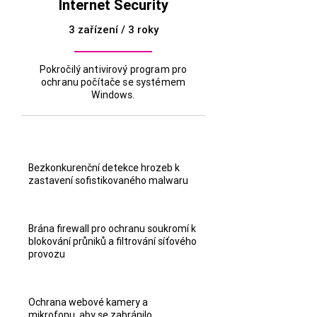
Internet Security
3 zařízení / 3 roky
Pokročilý antivirový program pro
ochranu počítače se systémem
Windows.
Bezkonkurenční detekce hrozeb k
zastavení sofistikovaného malwaru
Brána firewall pro ochranu soukromí k
blokování průniků a filtrování síťového
provozu
Ochrana webové kamery a
mikrofonu, aby se zabránilo