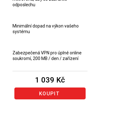
odposlechu
Minimální dopad na výkon vašeho
systému
Zabezpečená VPN pro úplné online
soukromí, 200 MB / den / zařízení
1 039 Kč
KOUPIT
Obnovení stejného produktu
Bitdefender
(produkt, u kterého
vám končí předplatné) prodlouží