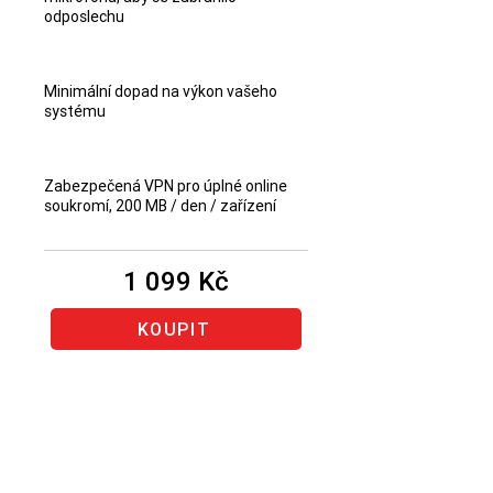
odposlechu
Minimální dopad na výkon vašeho
systému
Zabezpečená VPN pro úplné online
soukromí, 200 MB / den / zařízení
1 099 Kč
KOUPIT
Obnovení stejného produktu
Bitdefender
(produkt, u kterého
vám končí předplatné) prodlouží