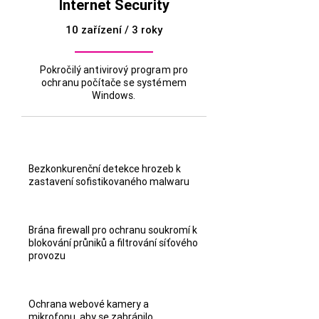
Internet Security
10 zařízení / 3 roky
Pokročilý antivirový program pro
ochranu počítače se systémem
Windows.
Bezkonkurenční detekce hrozeb k
zastavení sofistikovaného malwaru
Brána firewall pro ochranu soukromí k
blokování průniků a filtrování síťového
provozu
Ochrana webové kamery a
mikrofonu, aby se zabránilo