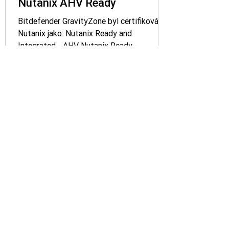
Nutanix AHV Ready
Bitdefender GravityZone byl certifikován
Nutanix jako: Nutanix Ready and
Integrated - AHV Nutanix Ready -
Blueprint Nutanix Ready - Files