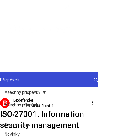
Podpora
Příspěvek
Všechny příspěvky
Bitdefender
Všechny příspěvky
5. 3. 2021
Minut čtení: 1
ISO 27001: Information
Video
security management
Napsali o nás
Novinky