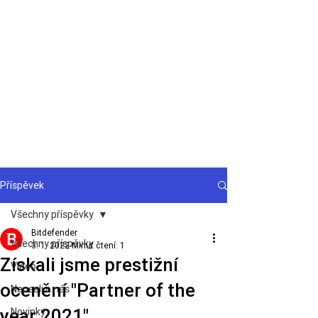
Podpora
Příspěvek
Všechny příspěvky
Bitdefender
Všechny příspěvky
3. 1. 2022
Minut čtení: 1
Získali jsme prestižní
Video
ocenění "Partner of the
Napsali o nás
year 2021"​
Novinky