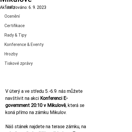
Testy
Aktualizováno:
6. 9. 2023
Ocenění
Certifikace
Rady & Tipy
Konference & Eventy
Hrozby
Tiskové zprávy
V úterý a ve středu 5.-6.9. nás můžete 
navštívit na akci 
Konferenci E-
government 20:10 v Mikulově
, která se 
koná přímo na zámku Mikulov.
Náš stánek najdete na terase zámku, na 