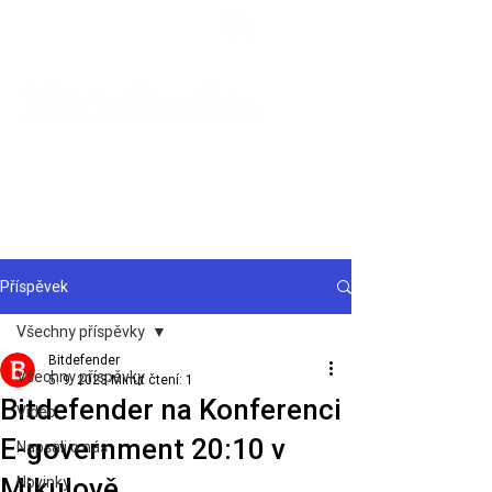
Podpora
Příspěvek
Všechny příspěvky
Bitdefender
Všechny příspěvky
5. 9. 2023
Minut čtení: 1
Bitdefender na Konferenci
Video
E-government 20:10 v
Napsali o nás
Mikulově
Novinky